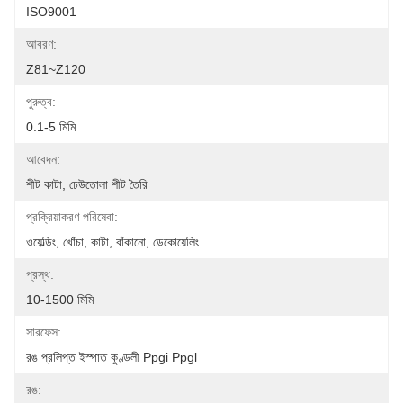
ISO9001
আবরণ:
Z81~Z120
পুরুত্ব:
0.1-5 মিমি
আবেদন:
শীট কাটা, ঢেউতোলা শীট তৈরি
প্রক্রিয়াকরণ পরিষেবা:
ওয়েল্ডিং, খোঁচা, কাটা, বাঁকানো, ডেকোয়েলিং
প্রস্থ:
10-1500 মিমি
সারফেস:
রঙ প্রলিপ্ত ইস্পাত কুণ্ডলী Ppgi Ppgl
রঙ: