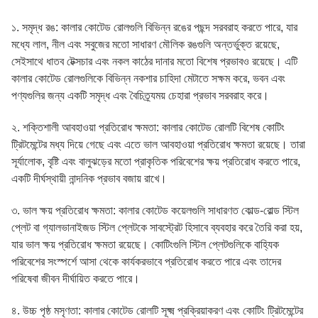
১. সমৃদ্ধ রঙ: কালার কোটেড রোলগুলি বিভিন্ন রঙের পছন্দ সরবরাহ করতে পারে, যার
মধ্যে লাল, নীল এবং সবুজের মতো সাধারণ মৌলিক রঙগুলি অন্তর্ভুক্ত রয়েছে,
সেইসাথে ধাতব টেক্সচার এবং নকল কাঠের দানার মতো বিশেষ প্রভাবও রয়েছে। এটি
কালার কোটেড রোলগুলিকে বিভিন্ন নকশার চাহিদা মেটাতে সক্ষম করে, ভবন এবং
পণ্যগুলির জন্য একটি সমৃদ্ধ এবং বৈচিত্র্যময় চেহারা প্রভাব সরবরাহ করে।
২. শক্তিশালী আবহাওয়া প্রতিরোধ ক্ষমতা: কালার কোটেড রোলটি বিশেষ কোটিং
ট্রিটমেন্টের মধ্য দিয়ে গেছে এবং এতে ভাল আবহাওয়া প্রতিরোধ ক্ষমতা রয়েছে। তারা
সূর্যালোক, বৃষ্টি এবং বালুঝড়ের মতো প্রাকৃতিক পরিবেশের ক্ষয় প্রতিরোধ করতে পারে,
একটি দীর্ঘস্থায়ী নান্দনিক প্রভাব বজায় রাখে।
৩. ভাল ক্ষয় প্রতিরোধ ক্ষমতা: কালার কোটেড কয়েলগুলি সাধারণত কোল্ড-রোল্ড স্টিল
প্লেট বা গ্যালভানাইজড স্টিল প্লেটকে সাবস্ট্রেট হিসাবে ব্যবহার করে তৈরি করা হয়,
যার ভাল ক্ষয় প্রতিরোধ ক্ষমতা রয়েছে। কোটিংগুলি স্টিল প্লেটগুলিকে বাহ্যিক
পরিবেশের সংস্পর্শে আসা থেকে কার্যকরভাবে প্রতিরোধ করতে পারে এবং তাদের
পরিষেবা জীবন দীর্ঘায়িত করতে পারে।
৪. উচ্চ পৃষ্ঠ মসৃণতা: কালার কোটেড রোলটি সূক্ষ্ম প্রক্রিয়াকরণ এবং কোটিং ট্রিটমেন্টের