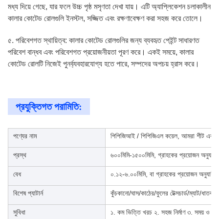
মধ্য দিয়ে গেছে, যার ফলে উচ্চ পৃষ্ঠ মসৃণতা দেখা যায়। এটি অ্যাপ্লিকেশন চলাকালীন
কালার কোটেড রোলগুলি ইনস্টল, সজ্জিত এবং রক্ষণাবেক্ষণ করা সহজ করে তোলে।
৫. পরিবেশগত স্থায়িত্ব: কালার কোটেড রোলগুলির জন্য ব্যবহৃত পেইন্ট সাধারণত
পরিবেশ বান্ধব এবং পরিবেশগত প্রয়োজনীয়তা পূরণ করে। একই সময়ে, কালার
কোটেড রোলটি নিজেই পুনর্ব্যবহারযোগ্য হতে পারে, সম্পদের অপচয় হ্রাস করে।
প্রযুক্তিগত পরামিতি:
পণ্যের নাম
পিপিজিআই / পিপিজিএল কয়েল, আমরা শীট এবং স্
প্রস্থ
৬০০মিমি-১৫০০মিমি, গ্রাহকের প্রয়োজন অনুযায়ী
বেধ
০.১২-৬.০০মিমি, বা গ্রাহকের প্রয়োজন অনুযায়ী
বিশেষ প্যাটার্ন
কুঁচকানো/ঘাস/কাঠের/ফুলের টেক্সচার্ড/ম্যাট/ধাতব
সুবিধা
১. কম ভিত্তি খরচ ২. সহজ নির্মাণ ৩. সময় ও শ্রম