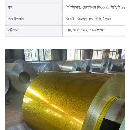
মান
পিপিজিআই: জেআইএস জি৩৩০৩, জিবি/টি ১২৭
বেস উপাদান
জিআই, জিএল/এজেড, ইজি, সিআর
কঠিনতা
নরম, আধা শক্ত, শক্ত গুণমান