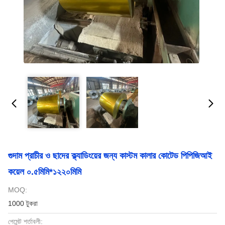
গুদাম প্রাচীর ও ছাদের ক্ল্যাডিংয়ের জন্য কাস্টম কালার কোটেড পিপিজিআই
কয়েল ০.৫মিমি*১২২০মিমি
MOQ:
1000 টুকরা
পেমেন্ট শর্তাবলী: