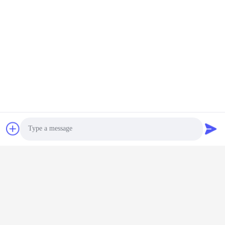
জিংক লেপযুক্ত গরম ডুব
হট ডিপ গ্যালভানাইজড স্টিল কয়েল
গ্যালভানাইজড স্টিল কয়েল কোল্ড
DX56D+Z কোল্ড রোল্ড রুফিং
রোলড পিপিজি স্টিল কয়েল
অটোমোটিভ ইন্ডাস্ট্রিয়াল
এখন চ্যাট করুন
এখন চ্যাট করুন
Photo
Video Call