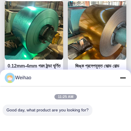
0.12mm-4mm গরম ঠান্ডা ঘূর্ণিত
জিঙ্ক প্রলেপযুক্ত কোল্ড রোল্ড
প্রিপেইন্ট গ্যালভ্যালুম স্টিল কয়েল
পেইন্টেড শিট মেটাল কয়েল দেয়াল
Weihao
বিল্ডিং জন্য
নির্মাণ শিল্প ব্যবহার
এখন চ্যাট করুন
এখন চ্যাট করুন
11:25 AM
Good day, what product are you looking for?