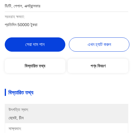
টি/টি, পেপাল, এক্সট্রান্সফার
সরবরাহ ক্ষমতা:
প্রতিদিন 50000 টুকরা
সেরা দাম পান
এখন চ্যাট করুন
বিস্তারিত তথ্য
পণ্য বিবরণ
বিস্তারিত তথ্য
উৎপত্তি স্থল:
হেবেই, চীন
সাক্ষ্যদান: