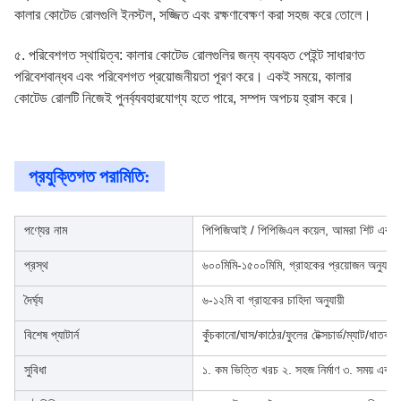
কালার কোটেড রোলগুলি ইনস্টল, সজ্জিত এবং রক্ষণাবেক্ষণ করা সহজ করে তোলে।
৫. পরিবেশগত স্থায়িত্ব: কালার কোটেড রোলগুলির জন্য ব্যবহৃত পেইন্ট সাধারণত
পরিবেশবান্ধব এবং পরিবেশগত প্রয়োজনীয়তা পূরণ করে। একই সময়ে, কালার
কোটেড রোলটি নিজেই পুনর্ব্যবহারযোগ্য হতে পারে, সম্পদ অপচয় হ্রাস করে।
প্রযুক্তিগত পরামিতি:
পণ্যের নাম
পিপিজিআই / পিপিজিএল কয়েল, আমরা শিট এবং স্
প্রস্থ
৬০০মিমি-১৫০০মিমি, গ্রাহকের প্রয়োজন অনুযায়ী
দৈর্ঘ্য
৬-১২মি বা গ্রাহকের চাহিদা অনুযায়ী
বিশেষ প্যাটার্ন
কুঁচকানো/ঘাস/কাঠের/ফুলের টেক্সচার্ড/ম্যাট/ধাতব
সুবিধা
১. কম ভিত্তি খরচ ২. সহজ নির্মাণ ৩. সময় এবং শ্