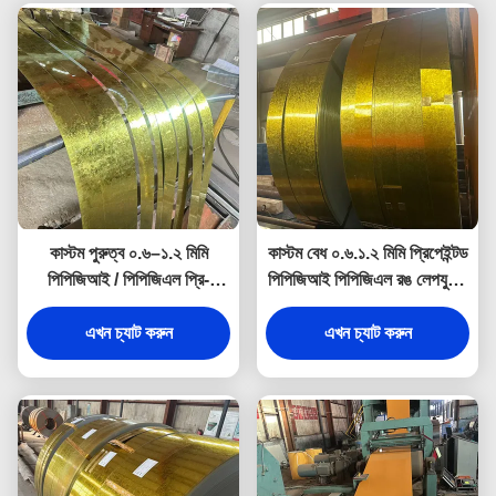
কাস্টম পুরুত্ব ০.৬–১.২ মিমি
কাস্টম বেধ ০.৬.১.২ মিমি প্রিপেইন্টড
পিপিজিআই / পিপিজিএল প্রি-
পিপিজিআই পিপিজিএল রঙ লেপযুক্ত
পেইন্টেড কালার কোটেড
গ্যালভানাইজড স্টিল শীট ও কয়েল
গ্যালভানাইজড স্টিল কয়েল ও শিট
এখন চ্যাট করুন
এখন চ্যাট করুন