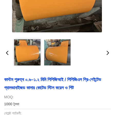
কাস্টম পুরুত্ব ০.৬–১.২ মিমি পিপিজিআই / পিপিজিএল প্রি-পেইন্টেড
গ্যালভানাইজড কালার কোটেড স্টিল কয়েল ও শিট
MOQ:
1000 টুকরা
পেমেন্ট শর্তাবলী: