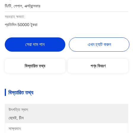
টি/টি, পেপাল, এক্সট্রান্সফার
সরবরাহ ক্ষমতা:
প্রতিদিন 50000 টুকরা
সেরা দাম পান
এখন চ্যাট করুন
বিস্তারিত তথ্য
পণ্য বিবরণ
বিস্তারিত তথ্য
উৎপত্তি স্থল:
হেবেই, চীন
সাক্ষ্যদান: