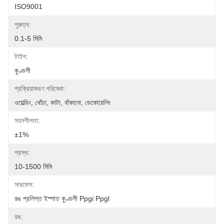
ISO9001
পুরুত্ব:
0.1-5 মিমি
টাইপ:
কুণ্ডলী
প্রক্রিয়াকরণ পরিষেবা:
ওয়েল্ডিং, খোঁচা, কাটা, বাঁকানো, ডেকোয়েলিং
সহনশীলতা:
±1%
প্রস্থ:
10-1500 মিমি
সারফেস:
রঙ প্রলিপ্ত ইস্পাত কুণ্ডলী Ppgi Ppgl
রঙ: