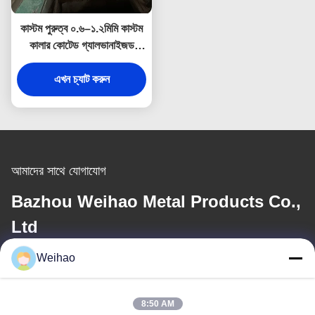
কাস্টম পুরুত্ব ০.৬–১.২মিমি কাস্টম
কালার কোটেড গ্যালভানাইজড
পিপিজিআই কয়েল ওয়্যারহাউস ওয়াল
ও রুফ ক্ল্যাডিংয়ের জন্য
এখন চ্যাট করুন
আমাদের সাথে যোগাযোগ
Bazhou Weihao Metal Products Co.,
Ltd
Weihao
ই-মেইল
408690175@qq.com
8:50 AM