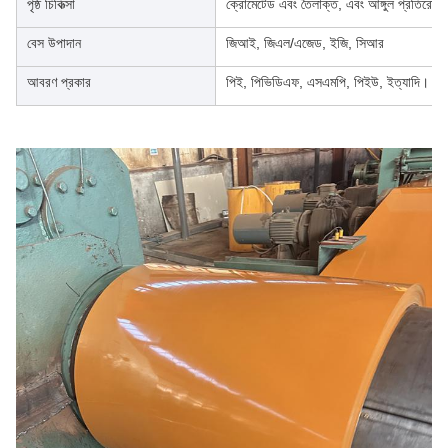
পৃষ্ঠ চিকিত্সা
ক্রোমেটেড এবং তৈলাক্ত, এবং আঙ্গুল প্রতিরোধ
বেস উপাদান
জিআই, জিএল/এজেড, ইজি, সিআর
আবরণ প্রকার
পিই, পিভিডিএফ, এসএমপি, পিইউ, ইত্যাদি।