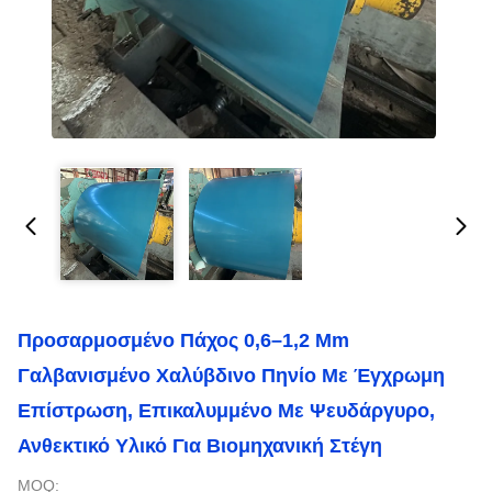
Προσαρμοσμένο Πάχος 0,6–1,2 Mm
Γαλβανισμένο Χαλύβδινο Πηνίο Με Έγχρωμη
Επίστρωση, Επικαλυμμένο Με Ψευδάργυρο,
Ανθεκτικό Υλικό Για Βιομηχανική Στέγη
MOQ: