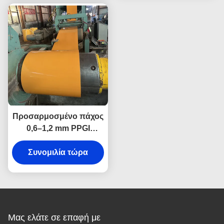
γαλβανισμένου χάλυβα
Προσαρμοσμένο πάχος
0,6–1,2 mm PPGI
χαλύβδινο πηνίο με
έγχρωμη εκτύπωση για
Συνομιλία τώρα
εξωτερικά πάνελ
τοίχων και οροφής
Μας ελάτε σε επαφή με