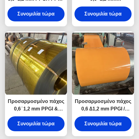
προβαμμένοι
προβαμμένα PPGI
Συνομιλία τώρα
γαλβανισμένοι
PPGL χαλυβδόφυλλα &
Συνομιλία τώρα
χαλύβδινοι κύλινδροι &
πηνία γαλβανισμένου
φύλλα με έγχρωμη
χάλυβα με έγχρωμη
επίστρωση
επίστρωση
Προσαρμοσμένο πάχος
Προσαρμοσμένο πάχος
0,6 ̇ 1,2 mm PPGI &
0,6 ∆1,2 mm PPGI /
PPGL χρωματικά
PPGL
Συνομιλία τώρα
επικαλυμμένα
Προχρωματισμένα
Συνομιλία τώρα
προχρωματισμένα
Ζυγισμένα Ζυγισμένα
κυλίνδρους και φύλλα
Σιδηροτροχιά και φύλλα