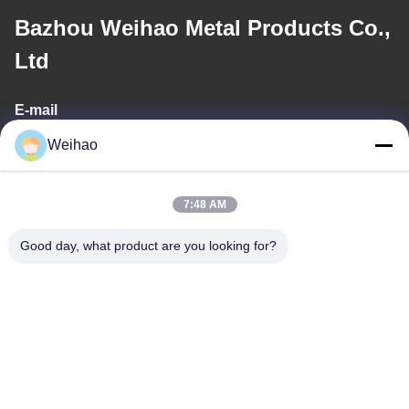
Bazhou Weihao Metal Products Co.,
Ltd
E-mail
Weihao
408690175@qq.com
7:48 AM
Η διεύθυνσή μας
Good day, what product are you looking for?
Διεύθυνση
Πόλη Bazhou, πόλη Langfang, επαρχία Hebei
τηλ
0086-139-3163-3663