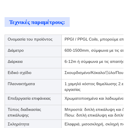
Τεχνικές παραμέτρους:
Ονομασία του προϊόντος
PPGI / PPGL Coils, μπορούμε επίση
Διάμετρο
600-1500mm, σύμφωνα με τις απαι
Διάρκεια
6-12m ή σύμφωνα με τις απαιτήσει
Ειδικό σχέδιο
Σκουρδισμένο/Κόκαλο/Ξύλο/Πουλούδ
Πλεονεκτήματα
1.χαμηλό κόστος θεμελίωσης 2.εύκ
εργασίας
Επεξεργασία επιφάνειας
Χρωματοποιημένα και λαδιωμένα, κ
Τύπος διαδικασίας
Μπροστά: διπλή επικάλυψη και δι
επικάλυψης
Πίσω: διπλή επικάλυψη και διπλή 
Σκληρότητα
Ελαφριά, μισοσκληρή, σκληρή ποιό