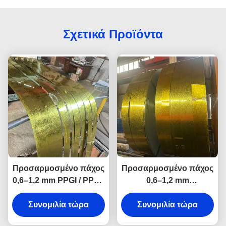
Σχετικά Προϊόντα
Προσαρμοσμένο πάχος
Προσαρμοσμένο πάχος
0,6–1,2 mm PPGI / PPGL
0,6–1,2 mm
προβαμμένοι
προβαμμένα PPGI
Συνομιλία τώρα
γαλβανισμένοι
PPGL χαλυβδόφυλλα &
Συνομιλία τώρα
χαλύβδινοι κύλινδροι &
πηνία γαλβανισμένου