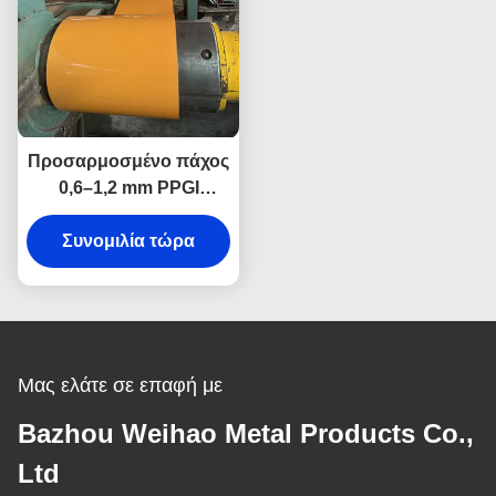
Προσαρμοσμένο πάχος
0,6–1,2 mm PPGI
χαλύβδινο πηνίο με
έγχρωμη εκτύπωση για
Συνομιλία τώρα
εξωτερικά πάνελ
τοίχων και οροφής
Μας ελάτε σε επαφή με
Bazhou Weihao Metal Products Co.,
Ltd