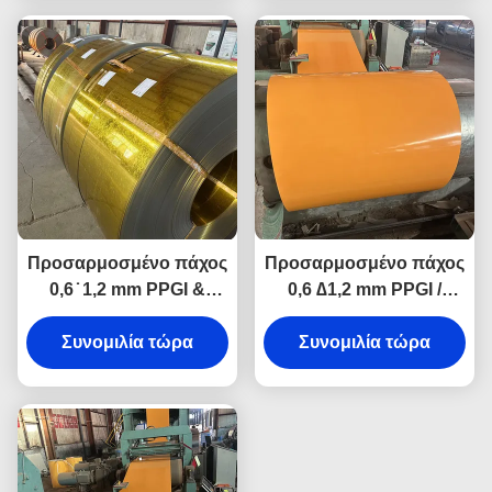
φύλλα με έγχρωμη
χάλυβα με έγχρωμη
επίστρωση
επίστρωση
Προσαρμοσμένο πάχος
Προσαρμοσμένο πάχος
0,6 ̇ 1,2 mm PPGI &
0,6 ∆1,2 mm PPGI /
PPGL χρωματικά
PPGL
Συνομιλία τώρα
επικαλυμμένα
Προχρωματισμένα
Συνομιλία τώρα
προχρωματισμένα
Ζυγισμένα Ζυγισμένα
κυλίνδρους και φύλλα
Σιδηροτροχιά και φύλλα
γαλβανισμένου χάλυβα