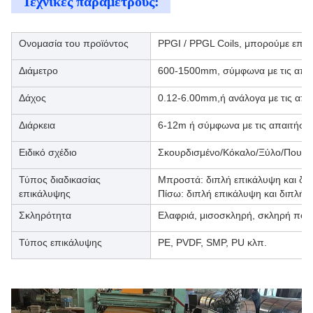
Τεχνικές παραμέτρους:
Ονομασία του προϊόντος
PPGI / PPGL Coils, μπορούμε επίση
Διάμετρο
600-1500mm, σύμφωνα με τις απαι
Δάχος
0.12-6.00mm,ή ανάλογα με τις απα
Διάρκεια
6-12m ή σύμφωνα με τις απαιτήσει
Ειδικό σχέδιο
Σκουρδισμένο/Κόκαλο/Ξύλο/Πουλούδ
Τύπος διαδικασίας
Μπροστά: διπλή επικάλυψη και δι
επικάλυψης
Πίσω: διπλή επικάλυψη και διπλή 
Σκληρότητα
Ελαφριά, μισοσκληρή, σκληρή ποιό
Τύπος επικάλυψης
PE, PVDF, SMP, PU κλπ.