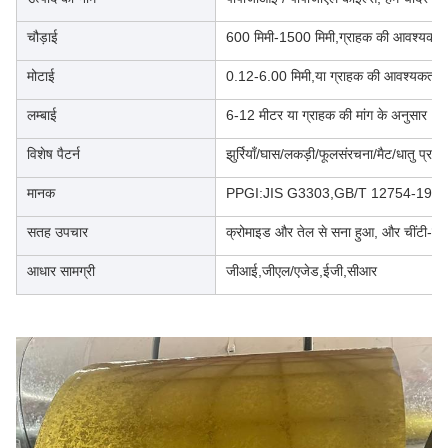
चौड़ाई
600 मिमी-1500 मिमी,ग्राहक की आवश्यकता
मोटाई
0.12-6.00 मिमी,या ग्राहक की आवश्यकता
लम्बाई
6-12 मीटर या ग्राहक की मांग के अनुसार
विशेष पैटर्न
झुर्रियाँ/घास/लकड़ी/फूलसंरचना/मैट/धातु प्रभ
मानक
PPGI:JIS G3303,GB/T 12754-199
सतह उपचार
क्रोमाइड और तेल से सना हुआ, और चींटी-फिं
आधार सामग्री
जीआई,जीएल/एजेड,ईजी,सीआर