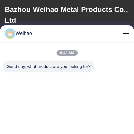
Bazhou Weihao Metal Products Co.,
Ltd
Weihao
ई-मेल
408690175@qq.com
8:48 AM
Good day, what product are you looking for?
हमारा पता
पता
बाझोउ शहर, लांगफैंग शहर, हेबेई प्रांत
टेलीफोन
0086-139-3163-3663