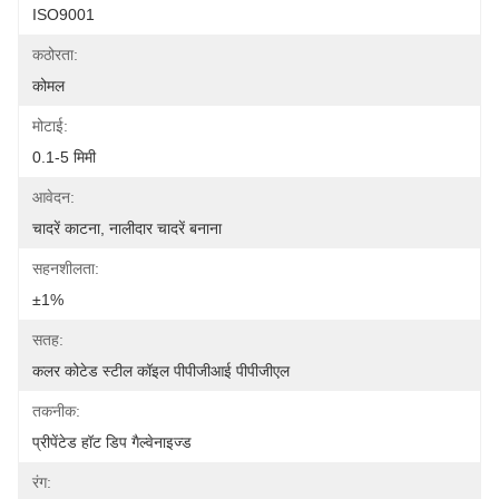
ISO9001
कठोरता:
कोमल
मोटाई:
0.1-5 मिमी
आवेदन:
चादरें काटना, नालीदार चादरें बनाना
सहनशीलता:
±1%
सतह:
कलर कोटेड स्टील कॉइल पीपीजीआई पीपीजीएल
तकनीक:
प्रीपेंटेड हॉट डिप गैल्वेनाइज्ड
रंग: