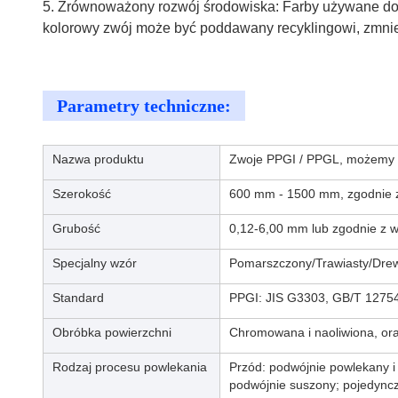
5. Zrównoważony rozwój środowiska: Farby używane do
kolorowy zwój może być poddawany recyklingowi, zmni
Parametry techniczne:
Nazwa produktu
Zwoje PPGI / PPGL, możemy r
Szerokość
600 mm - 1500 mm, zgodnie z
Grubość
0,12-6,00 mm lub zgodnie z 
Specjalny wzór
Pomarszczony/Trawiasty/Drew
Standard
PPGI: JIS G3303, GB/T 1275
Obróbka powierzchni
Chromowana i naoliwiona, or
Rodzaj procesu powlekania
Przód: podwójnie powlekany i
podwójnie suszony; pojedyncz