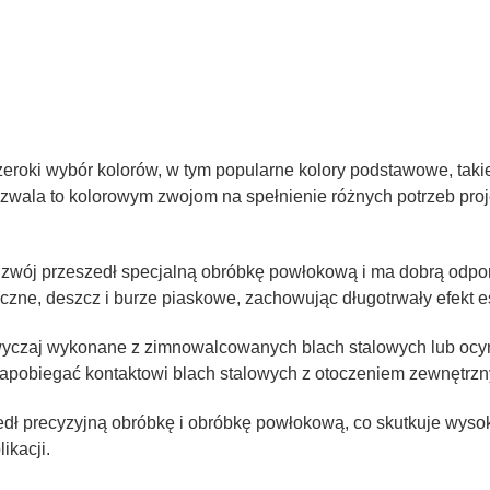
oki wybór kolorów, w tym popularne kolory podstawowe, takie j
. Pozwala to kolorowym zwojom na spełnienie różnych potrzeb pr
y zwój przeszedł specjalną obróbkę powłokową i ma dobrą odp
eczne, deszcz i burze piaskowe, zachowując długotrwały efekt e
wyczaj wykonane z zimnowalcowanych blach stalowych lub ocyn
apobiegać kontaktowi blach stalowych z otoczeniem zewnętrzn
ł precyzyjną obróbkę i obróbkę powłokową, co skutkuje wysoką 
ikacji.