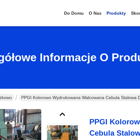
Do Domu
O Nas
Produkty
Skon
gółowe Informacje O Prod
szkowo
PPGI Kolorowo Wydrukowana Walcowana Cebula Stalowa Do
PPGI Koloro
Cebula Stalo