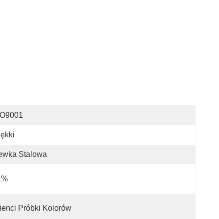
SO9001
ękki
ewka Stalowa
1%
ienci Próbki Kolorów