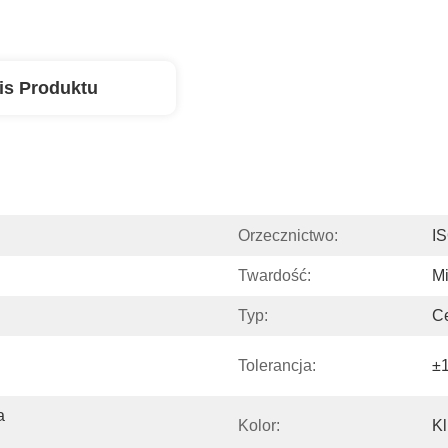
is Produktu
Orzecznictwo:
I
Twardość:
Mi
Typ:
C
Tolerancja:
±
 
Kolor:
Kl