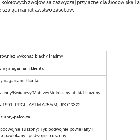
 kolorowych zwojów są zazwyczaj przyjazne dla środowiska i
ejszając marnotrawstwo zasobów.
ównież wykonać blachy i taśmy
 wymaganiami klienta
wymaganiami klienta
niany/Kwiatowy/Matowy/Metaliczny efekt/Tłoczony
4-1991; PPGL: ASTM A755/M, JIS G3322
az anty-palcowa
 podwójnie suszony; Tył: podwójnie powlekany i
o powlekany i podwójnie suszony;