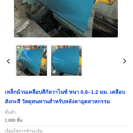
เหล็กม้วนเคลือบสีกัลวาไนซ์ หนา 0.6–1.2 มม. เคลือบ
สังกะสี วัสดุทนทานสำหรับหลังคาอุตสาหกรรม
ขั้นต่ำ:
1,000 ชิ้น
เงื่อนไขการชำระเงิน: