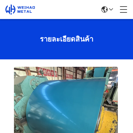
รายละเอียดสินค้า