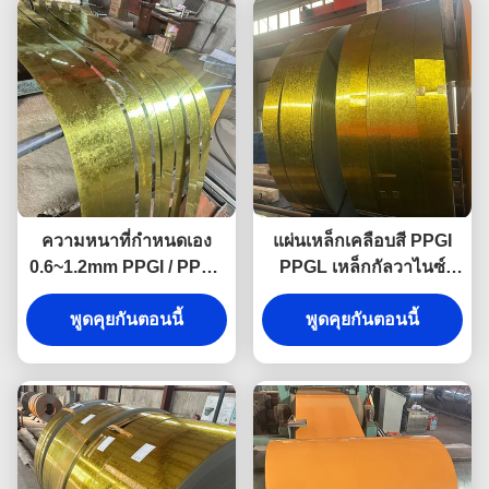
ความหนาที่กําหนดเอง
แผ่นเหล็กเคลือบสี PPGI
0.6~1.2mm PPGI / PPGL
PPGL เหล็กกัลวาไนซ์
สีเรียงสีเคลือบสแตนเลสก
เคลือบสี ความหนาที่
พูดคุยกันตอนนี้
ลานและแผ่น
กำหนดเอง 0.6–1.2 มม.
พูดคุยกันตอนนี้
และคอยล์