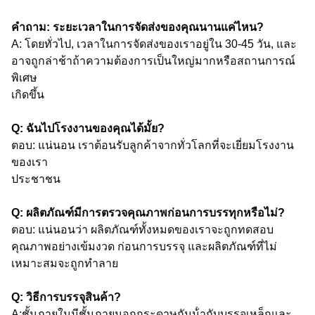
คําถาม: ระยะเวลาในการจัดส่งของคุณนานแค่ไหน?
A: โดยทั่วไป, เวลาในการจัดส่งของเราอยู่ใน 30-45 วัน, และ
อาจถูกล่าช้าถ้าความต้องการเป็นใหญ่มากหรือสถานการณ์
พิเศษ
เกิดขึ้น
Q: ฉันไปโรงงานของคุณได้มั้ย?
ตอบ: แน่นอน เราต้อนรับลูกค้าจากทั่วโลกที่จะเยี่ยมโรงงาน
ของเรา
ประชาชน
Q: ผลิตภัณฑ์มีการตรวจคุณภาพก่อนการบรรทุกหรือไม่?
ตอบ: แน่นอนว่า ผลิตภัณฑ์ทั้งหมดของเราจะถูกทดสอบ
คุณภาพอย่างเข้มงวด ก่อนการบรรจุ และผลิตภัณฑ์ที่ไม่
เหมาะสมจะถูกทําลาย
Q: วิธีการบรรจุสินค้า?
A:ชั้นภายในมีชั้นภายนอกกระดาษกันน้ํากับบรรจุเหล็กและ