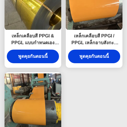
เหล็กเคลือบสี PPGI &
เหล็กเคลือบสี PPGI /
PPGL แบบกำหนดเอง
PPGL เหล็กอาบสังกะสี
ความหนา 0.6–1.2 มม.
เคลือบสีสำเร็จรูปแบบม้วน
เหล็กกัลวาไนซ์เคลือบสี
พูดคุยกันตอนนี้
และแผ่น ความหนา 0.6–
พูดคุยกันตอนนี้
1.2 มม.