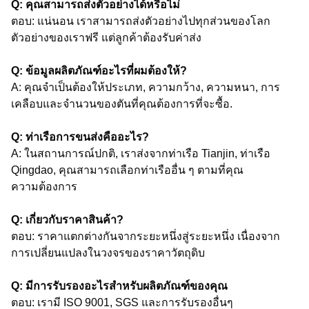
Q: คุณสามารถส่งตัวอย่างได้หรือไม่
ตอบ: แน่นอน เราสามารถส่งตัวอย่างไปทุกส่วนของโลก
ตัวอย่างของเราฟรี แต่ลูกค้าต้องรับค่าส่ง
Q: ข้อมูลผลิตภัณฑ์อะไรที่ผมต้องให้?
A: คุณจําเป็นต้องให้ประเภท, ความกว้าง, ความหนา, การ
เคลือบและจํานวนของตันที่คุณต้องการที่จะซื้อ.
Q: ท่าเรือการขนส่งคืออะไร?
A: ในสถานการณ์ปกติ, เราส่งจากท่าเรือ Tianjin, ท่าเรือ
Qingdao, คุณสามารถเลือกท่าเรืออื่น ๆ ตามที่คุณ
ความต้องการ
Q: เกี่ยวกับราคาสินค้า?
ตอบ: ราคาแตกต่างกันจากระยะหนึ่งสู่ระยะหนึ่ง เนื่องจาก
การเปลี่ยนแปลงในวงจรของราคาวัตถุดิบ
Q: มีการรับรองอะไรสําหรับผลิตภัณฑ์ของคุณ
ตอบ: เรามี ISO 9001, SGS และการรับรองอื่นๆ