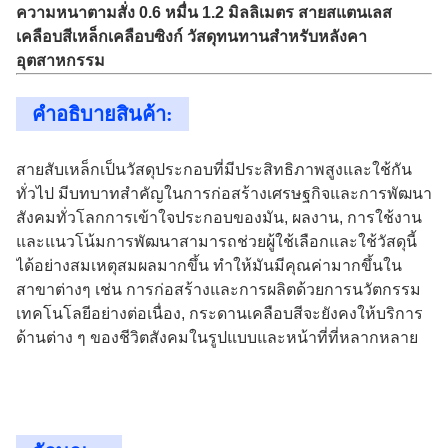
ความหนาตามสั่ง 0.6 หมื่น 1.2 มิลลิเมตร สายสแตนเลส
เคลือบสีเหล็กเคลือบซิงก์ วัสดุทนทานสําหรับหลังคา
อุตสาหกรรม
คําอธิบายสินค้า:
สายสับเหล็กเป็นวัสดุประกอบที่มีประสิทธิภาพสูงและใช้กัน
ทั่วไป มีบทบาทสําคัญในการก่อสร้างเศรษฐกิจและการพัฒนา
สังคมทั่วโลกการเข้าใจประกอบของมัน, ผลงาน, การใช้งาน
และแนวโน้มการพัฒนาสามารถช่วยผู้ใช้เลือกและใช้วัสดุนี้
ได้อย่างสมเหตุสมผลมากขึ้น ทําให้มันมีคุณค่ามากขึ้นใน
สาขาต่างๆ เช่น การก่อสร้างและการผลิตด้วยการนวัตกรรม
เทคโนโลยีอย่างต่อเนื่อง, กระดานเคลือบสีจะยังคงให้บริการ
ด้านต่าง ๆ ของชีวิตสังคมในรูปแบบและหน้าที่ที่หลากหลาย