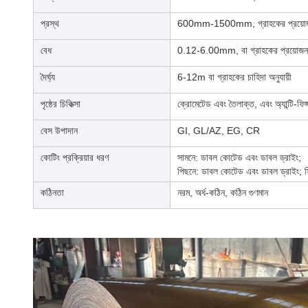
প্রস্থ
600mm-1500mm, গ্রাহকের প্রয়োজন
বেধ
0.12-6.00mm, বা গ্রাহকের প্রয়োজন
দৈর্ঘ্য
6-12m বা গ্রাহকের চাহিদা অনুযায়ী
পৃষ্ঠের চিকিত্সা
ক্রোমেটেড এবং তৈলাক্ত, এবং অ্যান্টি-ফিঙ্
বেস উপাদান
GI, GL/AZ, EG, CR
কোটিং প্রক্রিয়ার ধরণ
সামনে: ডাবল কোটেড এবং ডাবল ড্রাইং;
পিছনে: ডাবল কোটেড এবং ডাবল ড্রাইং; স
কঠিনতা
নরম, অর্ধ-কঠিন, কঠিন গুণমান