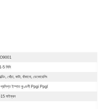
SO9001
1-5 মিমি
েল্ডিং, খোঁচা, কাটা, বাঁকানো, ডেকোয়েলিং
 প্রলিপ্ত ইস্পাত কুণ্ডলী Ppgi Ppgl
15 মাইক্রন