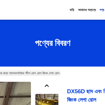
বাড়ি
আমাদের সম্বন্ধে
পণ্য
পণ্যের বিবরণ
ের জন্য গ্যালভানাইজড স্টীল রোল রোল জিংক লেপা রোল
DX56D ছাদ এবং নির
জিংক লেপা রোল