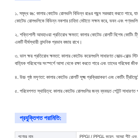
১. সমৃদ্ধ রঙ: কালার কোটেড রোলগুলি বিভিন্ন রঙের পছন্দ সরবরাহ করতে পারে, য
কোটেড রোলগুলিকে বিভিন্ন নকশার চাহিদা মেটাতে সক্ষম করে, ভবন এবং পণ্যগুলির 
২. শক্তিশালী আবহাওয়া প্রতিরোধ ক্ষমতা: কালার কোটেড রোলটি বিশেষ কোটিং ট্রিটম
একটি দীর্ঘস্থায়ী নান্দনিক প্রভাব বজায় রাখে।
৩. ভাল ক্ষয় প্রতিরোধ ক্ষমতা: কালার কোটেড কয়েলগুলি সাধারণত কোল্ড-রোল্ড স্টি
বাহ্যিক পরিবেশের সংস্পর্শে আসা থেকে রক্ষা করতে পারে এবং তাদের পরিষেবা জীবন
৪. উচ্চ পৃষ্ঠ মসৃণতা: কালার কোটেড রোলটি সূক্ষ্ম প্রক্রিয়াকরণ এবং কোটিং ট্র
৫. পরিবেশগত স্থায়িত্ব: কালার কোটেড রোলগুলির জন্য ব্যবহৃত পেইন্ট সাধারণত
প্রযুক্তিগত পরামিতি:
পণ্যের নাম
PPGI / PPGL কয়েল, আমরা শীট এবং স্