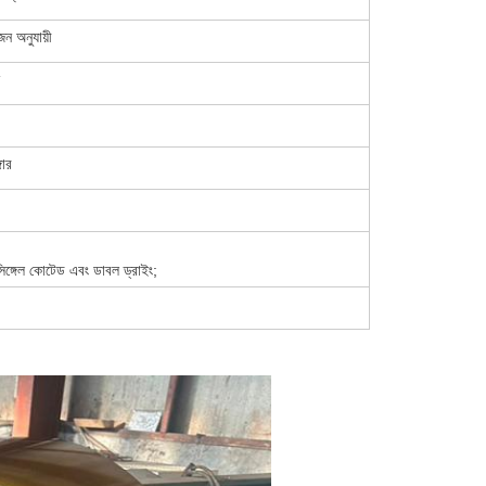
 অনুযায়ী
গার
িঙ্গেল কোটেড এবং ডাবল ড্রাইং;