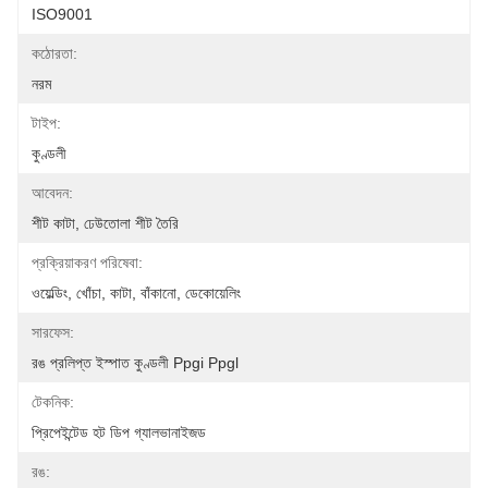
ISO9001
কঠোরতা:
নরম
টাইপ:
কুণ্ডলী
আবেদন:
শীট কাটা, ঢেউতোলা শীট তৈরি
প্রক্রিয়াকরণ পরিষেবা:
ওয়েল্ডিং, খোঁচা, কাটা, বাঁকানো, ডেকোয়েলিং
সারফেস:
রঙ প্রলিপ্ত ইস্পাত কুণ্ডলী Ppgi Ppgl
টেকনিক:
প্রিপেইন্টেড হট ডিপ গ্যালভানাইজড
রঙ: