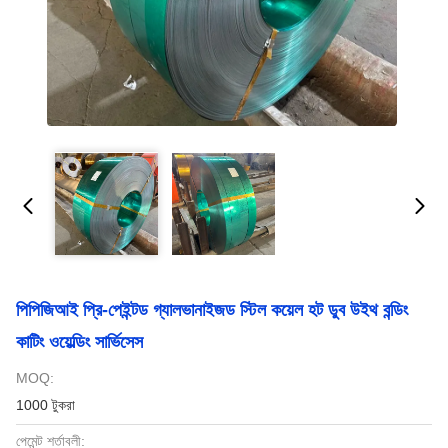
পিপিজিআই প্রি-পেইন্টড গ্যালভানাইজড স্টিল কয়েল হট ডুব উইথ বন্ডিং
কাটিং ওয়েল্ডিং সার্ভিসেস
MOQ:
1000 টুকরা
পেমেন্ট শর্তাবলী: