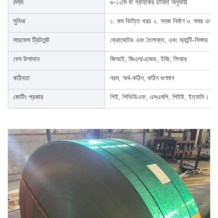
দৈর্ঘ্য
৬-১২মি বা গ্রাহকের চাহিদা অনুযায়ী
সুবিধা
১. কম ভিত্তি খরচ ২. সহজ নির্মাণ ৩. সময় এবং শ্
সারফেস ট্রিটমেন্ট
ক্রোমেটেড এবং তৈলাক্ত, এবং অ্যান্টি-ফিঙ্গার
বেস উপাদান
জিআই, জিএল/এজেড, ইজি, সিআর
কঠিনতা
নরম, অর্ধ-কঠিন, কঠিন গুণমান
কোটিং প্রকার
পিই, পিভিডিএফ, এসএমপি, পিইউ, ইত্যাদি।