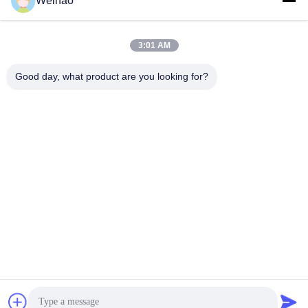
Weihao
ই-মেইল
408690175@qq.com
3:01 AM
Good day, what product are you looking for?
আমাদের ঠিকানা
ঠিকানা
বাজhou শহর, ল্যাংফাং শহর, হেবেই প্রদেশ
টেল
0086-139-3163-3663
গোপনীয়তা নীতি
|
সাইট ম্যাপ
চীন ভালো মানের প্রাক আঁকা ইস্পাত কুণ্ডলী সরবরাহকারী। কপিরাইট © -2026