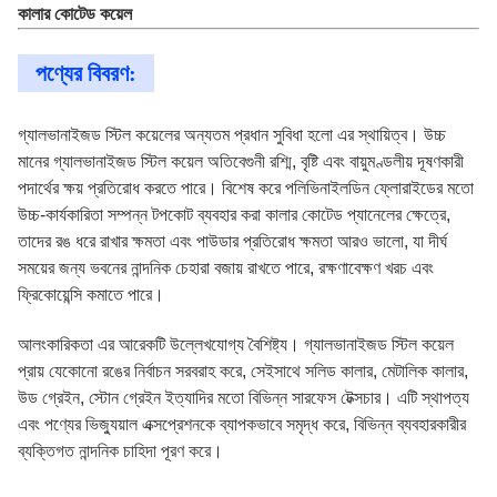
কালার কোটেড কয়েল
পণ্যের বিবরণ:
গ্যালভানাইজড স্টিল কয়েলের অন্যতম প্রধান সুবিধা হলো এর স্থায়িত্ব। উচ্চ
মানের গ্যালভানাইজড স্টিল কয়েল অতিবেগুনী রশ্মি, বৃষ্টি এবং বায়ুমণ্ডলীয় দূষণকারী
পদার্থের ক্ষয় প্রতিরোধ করতে পারে। বিশেষ করে পলিভিনাইলডিন ফ্লোরাইডের মতো
উচ্চ-কার্যকারিতা সম্পন্ন টপকোট ব্যবহার করা কালার কোটেড প্যানেলের ক্ষেত্রে,
তাদের রঙ ধরে রাখার ক্ষমতা এবং পাউডার প্রতিরোধ ক্ষমতা আরও ভালো, যা দীর্ঘ
সময়ের জন্য ভবনের নান্দনিক চেহারা বজায় রাখতে পারে, রক্ষণাবেক্ষণ খরচ এবং
ফ্রিকোয়েন্সি কমাতে পারে।
আলংকারিকতা এর আরেকটি উল্লেখযোগ্য বৈশিষ্ট্য। গ্যালভানাইজড স্টিল কয়েল
প্রায় যেকোনো রঙের নির্বাচন সরবরাহ করে, সেইসাথে সলিড কালার, মেটালিক কালার,
উড গ্রেইন, স্টোন গ্রেইন ইত্যাদির মতো বিভিন্ন সারফেস টেক্সচার। এটি স্থাপত্য
এবং পণ্যের ভিজ্যুয়াল এক্সপ্রেশনকে ব্যাপকভাবে সমৃদ্ধ করে, বিভিন্ন ব্যবহারকারীর
ব্যক্তিগত নান্দনিক চাহিদা পূরণ করে।