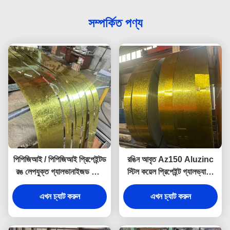
সম্পর্কিত পণ্য
পিপিজিআই / পিপিজিআই প্রিপেইন্টড
রঙিন আবৃত Az150 Aluzinc
রঙ লেপযুক্ত গ্যালভানাইজড স্টিল
স্টিল কয়েল প্রিপেইন্ট গ্যালভ্যালুম
শীট পিপিজিআই কয়েল
PPGI PPGL স্টিল কয়েল
এখন চ্যাট করুন
এখন চ্যাট করুন