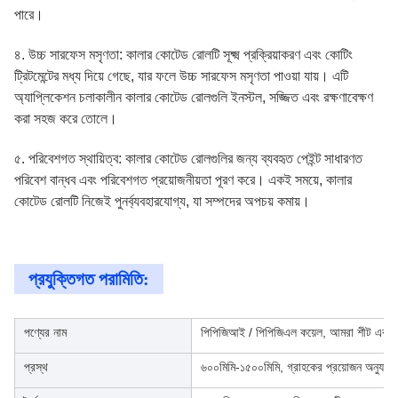
পারে।
৪. উচ্চ সারফেস মসৃণতা: কালার কোটেড রোলটি সূক্ষ্ম প্রক্রিয়াকরণ এবং কোটিং
ট্রিটমেন্টের মধ্য দিয়ে গেছে, যার ফলে উচ্চ সারফেস মসৃণতা পাওয়া যায়। এটি
অ্যাপ্লিকেশন চলাকালীন কালার কোটেড রোলগুলি ইনস্টল, সজ্জিত এবং রক্ষণাবেক্ষণ
করা সহজ করে তোলে।
৫. পরিবেশগত স্থায়িত্ব: কালার কোটেড রোলগুলির জন্য ব্যবহৃত পেইন্ট সাধারণত
পরিবেশ বান্ধব এবং পরিবেশগত প্রয়োজনীয়তা পূরণ করে। একই সময়ে, কালার
কোটেড রোলটি নিজেই পুনর্ব্যবহারযোগ্য, যা সম্পদের অপচয় কমায়।
প্রযুক্তিগত পরামিতি:
পণ্যের নাম
পিপিজিআই / পিপিজিএল কয়েল, আমরা শীট এবং স্
প্রস্থ
৬০০মিমি-১৫০০মিমি, গ্রাহকের প্রয়োজন অনুযায়ী