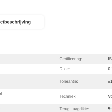
ctbeschrijving
Certificering:
I
Dikte:
0
Tolerantie:
±
l 
Techniek:
Vo
r
Terug Laagdikte:
5