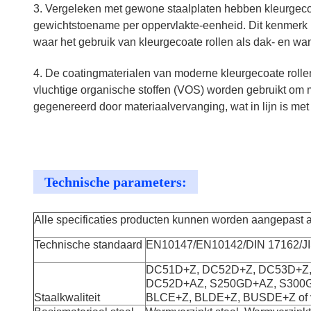
3. Vergeleken met gewone staalplaten hebben kleurgecoate
gewichtstoename per oppervlakte-eenheid. Dit kenmerk he
waar het gebruik van kleurgecoate rollen als dak- en w
4. De coatingmaterialen van moderne kleurgecoate rolle
vluchtige organische stoffen (VOS) worden gebruikt om mi
gegenereerd door materiaalvervanging, wat in lijn is me
Technische parameters:
Alle specificaties producten kunnen worden aangepast a
Technische standaard
EN10147/EN10142/DIN 17162/J
DC51D+Z, DC52D+Z, DC53D+Z,
DC52D+AZ, S250GD+AZ, S300G
Staalkwaliteit
BLCE+Z, BLDE+Z, BUSDE+Z of vo