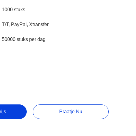
1000 stuks
:
T/T, PayPal, Xtransfer
50000 stuks per dag
rijs
Praatje Nu