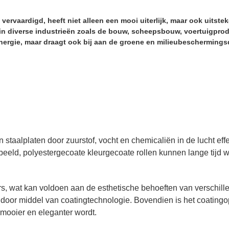
s vervaardigd, heeft niet alleen een mooi uiterlijk, maar ook uits
in diverse industrieën zoals de bouw, scheepsbouw, voertuigprodu
 energie, maar draagt ook bij aan de groene en milieubeschermings
n staalplaten door zuurstof, vocht en chemicaliën in de lucht ef
beeld, polyestergecoate kleurgecoate rollen kunnen lange tijd w
vers, wat kan voldoen aan de esthetische behoeften van verschill
oor middel van coatingtechnologie. Bovendien is het coatingop
 mooier en eleganter wordt.