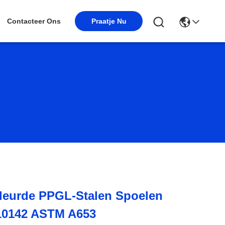
Praatje Nu
Contacteer Ons
kleurde PPGL-Stalen Spoelen
10142 ASTM A653