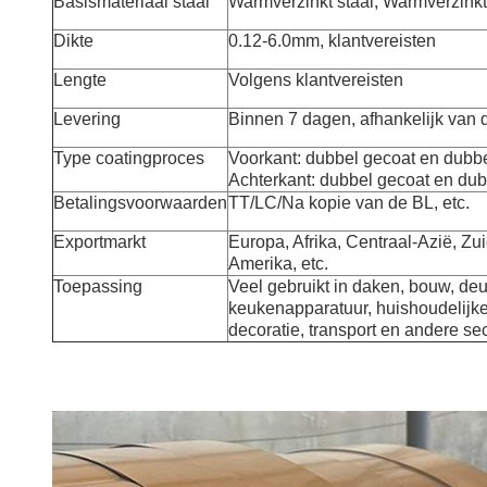
Basismateriaal staal
Warmverzinkt staal, Warmverzinkt s
Dikte
0.12-6.0mm, klantvereisten
Lengte
Volgens klantvereisten
Levering
Binnen 7 dagen, afhankelijk van 
Type coatingproces
Voorkant: dubbel gecoat en dubb
Achterkant: dubbel gecoat en du
Betalingsvoorwaarden
TT/LC/Na kopie van de BL, etc.
Exportmarkt
Europa, Afrika, Centraal-Azië, Z
Amerika, etc.
Toepassing
Veel gebruikt in daken, bouw, deu
keukenapparatuur, huishoudelijk
decoratie, transport en andere se