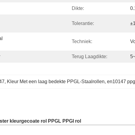
Dikte:
0
Tolerantie:
±
l 
Techniek:
Vo
r
Terug Laagdikte:
5
47
, 
Kleur Met een laag bedekte PPGL-Staalrollen
, 
en10147 ppgl
ster kleurgecoate rol PPGL PPGI rol