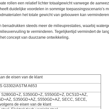
 rollen een relatief lichter totaalgewicht vanwege de aanwezigh
eft duidelijke voordelen in sommige toepassingsscenario's met
andmaterialen het totale gewicht van gebouwen kan verminderen 
n benadrukken steeds meer de milieuprestaties, waarbij waterg
lieuvervuiling te verminderen. Tegelijkertijd vermindert de lan
t het concept van duurzame ontwikkeling.
an de eisen van de klant
IS G3302/ASTM A653
 S280GD+Z, S350GD+Z, S550GD+Z, DC51D+AZ,
D+AZ, S350GD+AZ, S550GD+AZ, SECC, SECE,
lgens de eisen van de klant