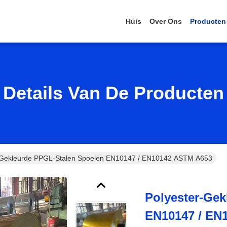
Huis
Over Ons
Producten
Details Van De Producten
-Gekleurde PPGL-Stalen Spoelen EN10147 / EN10142 ASTM A653
Polyester-Ge
EN10147 / EN