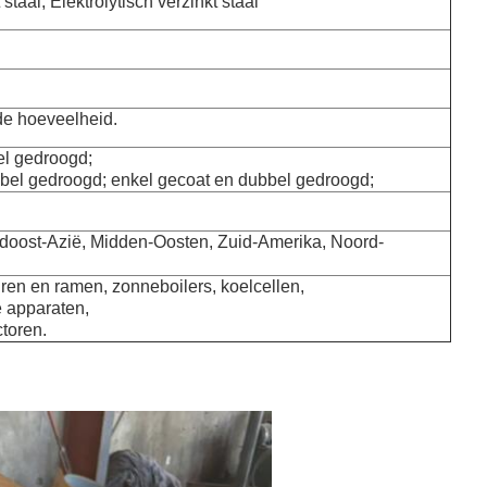
taal, Elektrolytisch verzinkt staal
de hoeveelheid.
el gedroogd;
bbel gedroogd; enkel gecoat en dubbel gedroogd;
uidoost-Azië, Midden-Oosten, Zuid-Amerika, Noord-
ren en ramen, zonneboilers, koelcellen,
e apparaten,
ctoren.