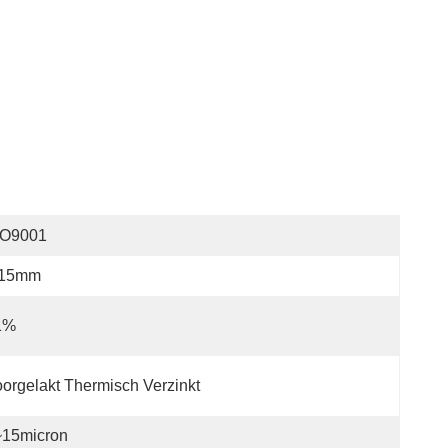
SO9001
.15mm
1%
orgelakt Thermisch Verzinkt
~15micron