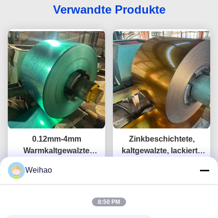
Verwandte Produkte
0.12mm-4mm
Zinkbeschichtete,
Warmkaltgewalzte
kaltgewalzte, lackierte
vorgefärbte Galvalume-
Bleche Metallspulen
Weihao
Stahlspule für den Bau
Plaudern Sie Jetzt
Plaudern Sie Jetzt
Wandbau
Industriezwecke
8:50 PM