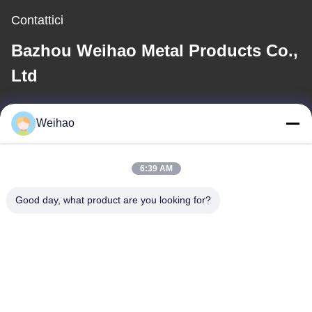
Contattici
Bazhou Weihao Metal Products Co.,
Ltd
E-mail
Weihao
408690175@qq.com
6:39 AM
Il nostro indirizzo
Good day, what product are you looking for?
Indirizzo
Città di Bazhou, città di Langfang, provincia di Hebei
tel
0086-139-3163-3663