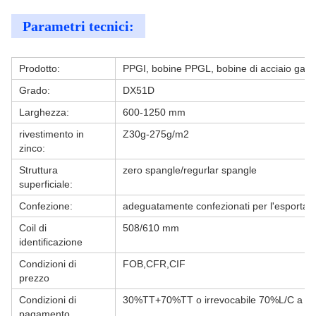
Parametri tecnici:
Prodotto:
PPGI, bobine PPGL, bobine di acciaio galv
Grado:
DX51D
Larghezza:
600-1250 mm
rivestimento in
Z30g-275g/m2
zinco:
Struttura
zero spangle/regurlar spangle
superficiale:
Confezione:
adeguatamente confezionati per l'esportazi
Coil di
508/610 mm
identificazione
Condizioni di
FOB,CFR,CIF
prezzo
Condizioni di
30%TT+70%TT o irrevocabile 70%L/C a vis
pagamento