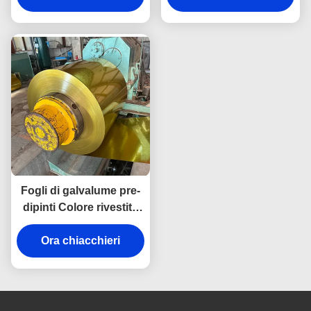
Fogli di galvalume pre-
dipinti Colore rivestito
50+ colori per
rivestimento Gi bobina
Ora chiacchieri
di acciaio galvanizzato