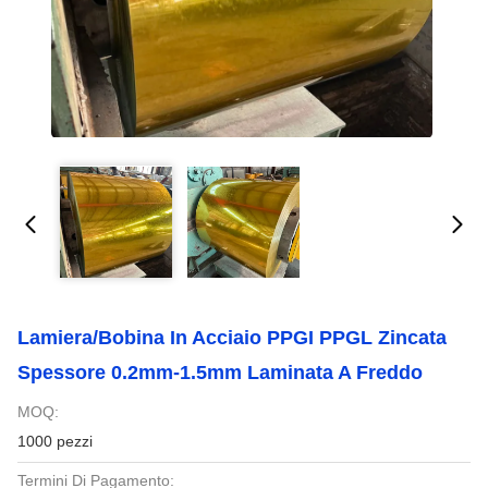
Lamiera/Bobina In Acciaio PPGI PPGL Zincata
Spessore 0.2mm-1.5mm Laminata A Freddo
MOQ:
1000 pezzi
Termini Di Pagamento: