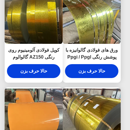
ورق های فولادی گالوانیزه با
کویل فولادی آلومینیوم روی
پوشش رنگی Ppgi / Ppgl
رنگی AZ150 گالوالوم
کویل Ppgi
پیش‌رنگ شده PPGI PPGL
حالا حرف بزن
کویل فولادی
حالا حرف بزن