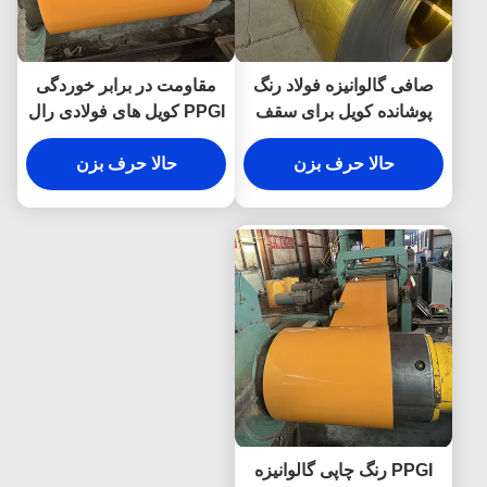
صافی گالوانیزه فولاد رنگ
مقاومت در برابر خوردگی
پوشانده کویل برای سقف
PPGI کویل های فولادی رال
ورق فولاد Ppgi کویل
رنگ پوشیده کویل های
حالا حرف بزن
حالا حرف بزن
فولادی گالوانیزه
PPGI رنگ چاپی گالوانیزه