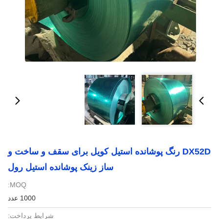
DX52D رنگ پوشانده استیل کویل برای سقف و ساخت و
ساز زینک پوشانده استیل رول
MOQ:
1000 عدد
شرایط پرداخت: