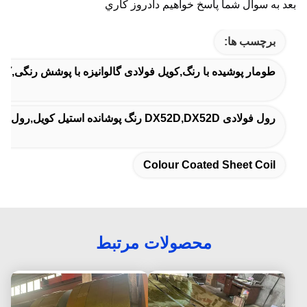
بعد به سوال شما پاسخ خواهیم داد
روز کاري
برچسب ها:
طومار پوشیده با رنگ,کویل فولادی گالوانیزه با پوشش رنگی,
رول فولادی DX52D,DX52D رنگ پوشانده استیل کویل,رول فولادی پوشش زینک
Colour Coated Sheet Coil
محصولات مرتبط