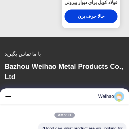
فولاد کویل برای دیوار بیرونی
و سقف پانل
حالا حرف بزن
با ما تماس بگیرید
Bazhou Weihao Metal Products Co.,
Ltd
ایمیل
Weihao
408690175@qq.com
5:31 AM
آدرس ما
Good day, what product are you looking for?