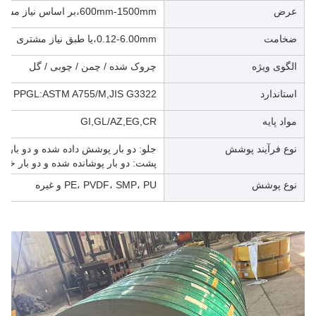
عرض
600mm-1500mm،بر اساس نیاز مشتری
ضخامت
0.12-6.00mm،یا طبق نیاز مشتری
الگوی ویژه
چروک شده / چمن / چوبی / گل
استاندارد
91; PPGL:ASTM A755/M,JIS G3322
مواد پایه
GI,GL/AZ,EG,CR
نوع فرآیند پوشش
جلو: دو بار پوشش داده شده و دو بار
پشت: دو بار پوشانده شده و دو بار خش
نوع پوشش
PE، PVDF، SMP، PU و غیره