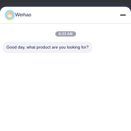
E-mail
Weihao
408690175@qq.com
6:33 AM
Nasz adres
Good day, what product are you looking for?
Adres
Miasto Bazhou, miasto Langfang, prowincja Hebei
teren
0086-139-3163-3663
Polityka prywatności
|
Sitemap