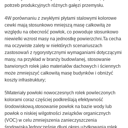
potrzeb produkcyjnych różnych gałęzi przemysłu.
4W porównaniu z zwykłymi płytami stalowymi kolorowe
cewki mają stosunkowo mniejszą masę całkowitą ze
względu na obecność powłok, co powoduje stosunkowo
niewielki wzrost masy na jednostkę powierzchni.Ta cecha
ma oczywiste zalety w niektórych scenariuszach
zastosowań z rygorystycznymi wymaganiami dotyczącymi
masy, na przykład w branży budowlanej, stosowanie
barwionych rolek jako materiałów dachowych i ściennych
może zmniejszyć całkowitą masę budynków i obniżyć
koszty infrastruktury;
5Materiały powłoki nowoczesnych rolek powleczonych
kolorami coraz częściej podkreślają efektywność
środowiskową.stosowanie powłok na bazie wody lub
powłok o niskiej wilgotności związków organicznych
(VOC) w celu zmniejszenia zanieczyszczenia
środowiskaJednocześnie długi okres użytkowania rolek