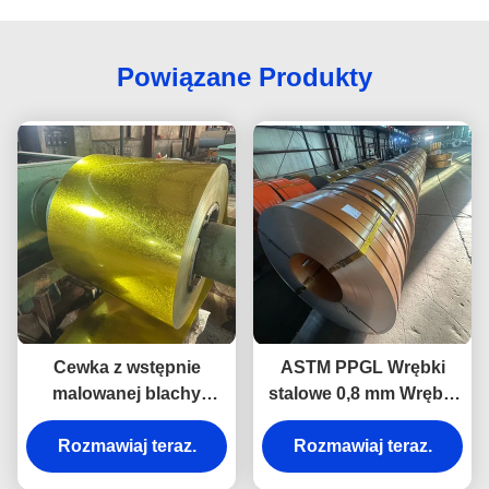
Powiązane Produkty
Cewka z wstępnie
ASTM PPGL Wrębki
malowanej blachy
stalowe 0,8 mm Wrębki
galwanizowanej o
pokryte cynkiem
gramaturze 550 g/m²,
Rozmawiaj teraz.
Rozmawiaj teraz.
cewka ze stali PPGI