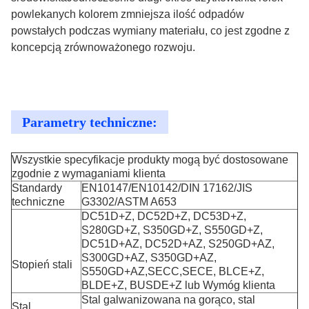
powlekanych kolorem zmniejsza ilość odpadów
powstałych podczas wymiany materiału, co jest zgodne z
koncepcją zrównoważonego rozwoju.
Parametry techniczne:
Wszystkie specyfikacje produkty mogą być dostosowane
zgodnie z wymaganiami klienta
Standardy
EN10147/EN10142/DIN 17162/JIS
techniczne
G3302/ASTM A653
DC51D+Z, DC52D+Z, DC53D+Z,
S280GD+Z, S350GD+Z, S550GD+Z,
DC51D+AZ, DC52D+AZ, S250GD+AZ,
S300GD+AZ, S350GD+AZ,
Stopień stali
S550GD+AZ,SECC,SECE, BLCE+Z,
BLDE+Z, BUSDE+Z lub Wymóg klienta
Stal galwanizowana na gorąco, stal
Stal