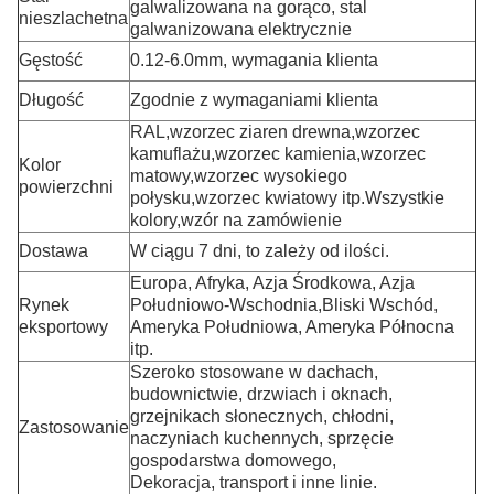
galwalizowana na gorąco, stal
nieszlachetna
galwanizowana elektrycznie
Gęstość
0.12-6.0mm, wymagania klienta
Długość
Zgodnie z wymaganiami klienta
RAL,wzorzec ziaren drewna,wzorzec
kamuflażu,wzorzec kamienia,wzorzec
Kolor
matowy,wzorzec wysokiego
powierzchni
połysku,wzorzec kwiatowy itp.Wszystkie
kolory,wzór na zamówienie
Dostawa
W ciągu 7 dni, to zależy od ilości.
Europa, Afryka, Azja Środkowa, Azja
Rynek
Południowo-Wschodnia,Bliski Wschód,
eksportowy
Ameryka Południowa, Ameryka Północna
itp.
Szeroko stosowane w dachach,
budownictwie, drzwiach i oknach,
grzejnikach słonecznych, chłodni,
Zastosowanie
naczyniach kuchennych, sprzęcie
gospodarstwa domowego,
Dekoracja, transport i inne linie.