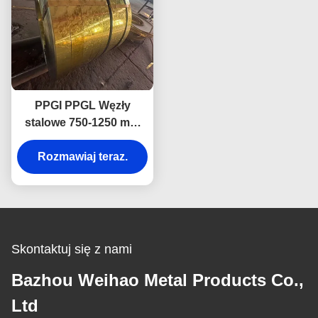
PPGI PPGL Węzły
stalowe 750-1250 mm
0,4 mm 0,5 mm z usługą
Rozmawiaj teraz.
cięcia
Skontaktuj się z nami
Bazhou Weihao Metal Products Co.,
Ltd