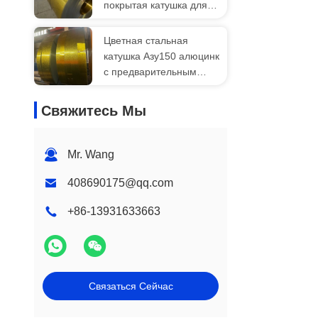
покрытая катушка для
кровельной плиты
стальной катушки Ppgi
Цветная стальная
катушка Азу150 алюцинк
с предварительным
покрытием гальвалюм
PPGI PPGL стальные
Свяжитесь Мы
катушки
Mr. Wang
408690175@qq.com
+86-13931633663
Связаться Сейчас