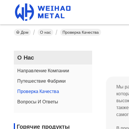
Дом
О нас
Проверка Качества
О Нас
Направление Компании
Путешествие Фабрики
Мы ра
Проверка Качества
котор
высок
Вопросы И Ответы
также
самог
Горячие продукты
В про