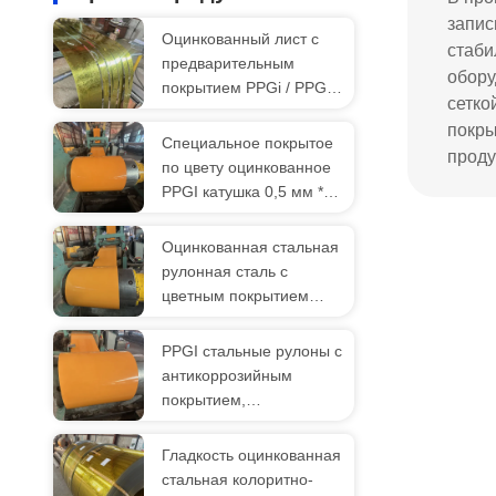
запис
Оцинкованный лист с
стаби
предварительным
обору
покрытием PPGi / PPGL
сетко
с цветным покрытием,
покры
рулоны PPGi
Специальное покрытое
проду
по цвету оцинкованное
PPGI катушка 0,5 мм *
1220 мм для облицовки
стен и крыш складов
Оцинкованная стальная
рулонная сталь с
цветным покрытием
PPGI для наружных
стеновых и кровельных
PPGI стальные рулоны с
панелей
антикоррозийным
покрытием,
оцинкованные стальные
рулоны с покрытием по
Гладкость оцинкованная
цвету RAL
стальная колоритно-