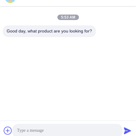
408690175@qq.com
5:53 AM
Наш адрес
Good day, what product are you looking for?
Адрес
Бачжоу, город Ланфан, провинция Хэбэй
Телефон
0086-139-3163-3663
Политика уединения
|
Карта сайта
Качество Китая хорошее Pre покрашенная стальная катушка
Поставщик. © авторского права -2026 Bazhou Weihao Metal
Products Co., Ltd . Все права защищены.