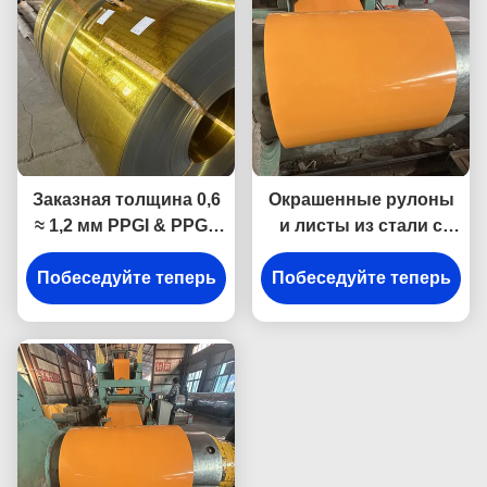
Заказная толщина 0,6
Окрашенные рулоны
≈ 1,2 мм PPGI & PPGL
и листы из стали с
Цветопокрытые
предварительным
Побеседуйте теперь
предварительно
Побеседуйте теперь
покрытием (PPGI /
окрашенные
PPGL) толщиной 0,6–
цилиндрированные
1,2 мм
стальные катушки и
листы