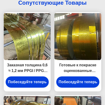
Сопутствующие Товары
Заказная толщина 0,6
Готовые к покраске
≈ 1,2 мм PPGI / PPGL
оцинкованные
Предварительно
стальные листы и
Побеседуйте теперь
окрашенные
рулоны PPGI PPGL с
Побеседуйте теперь
покрытые цветами
цветным покрытием,
оцинкованные
индивидуальная
стальные катушки и
толщина 0,6–1,2 мм
листы