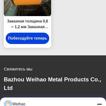
Заказная толщина 0,6
∼ 1,2 мм Заказная
покрытая по цвету
оцинкованная катушка
Побеседуйте теперь
PPGI для облицовки
стен и крыш складов
Свяжитесь мы
Bazhou Weihao Metal Products Co.,
Ltd
Электронная почта
Weihao