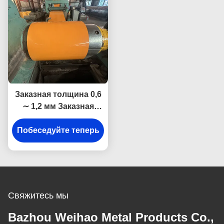
Заказная толщина 0,6
∼ 1,2 мм Заказная
покрытая по цвету
оцинкованная катушка
Побеседуйте теперь
PPGI для облицовки
стен и крыш складов
Свяжитесь мы
Bazhou Weihao Metal Products Co.,