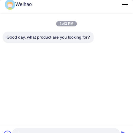
Weihao
อีเมล
408690175@qq.com
1:43 PM
Good day, what product are you looking for?
ที่อยู่ของเรา
ที่อยู่
เมืองปาโจว, เมืองหลางฟาง, มณฑลเหอเป่ย
โทรศัพท์
0086-139-3163-3663
นโยบายความเป็นส่วนตัว
|
แผนผังเว็บไซต์
จีน คุณภาพดี เหล็กม้วนเคลือบสีล่วงหน้า ผู้จัดจําหน่าย.ลิขสิทธิ์ -2026