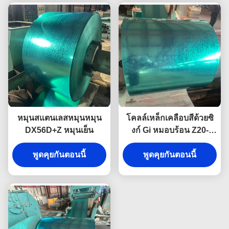
หมุนสแตนเลสหมุนหมุน
โคลล์เหล็กเคลือบสีด้วยซิ
DX56D+Z หมุนเย็น
งก์ Gi หมอบร้อน Z20-
275g ASTM A653
พูดคุยกันตอนนี้
พูดคุยกันตอนนี้