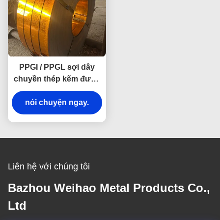
PPGI / PPGL sợi dây
chuyền thép kẽm được
sơn trước cho tòa nhà
nói chuyện ngay.
xây dựng
Liên hệ với chúng tôi
Bazhou Weihao Metal Products Co.,
Ltd