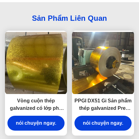
Sản Phẩm Liên Quan
Vòng cuộn thép
PPGI DX51 Gi Sản phẩm
galvanized có lớp phủ
thép galvanized Pre-
màu sơn trước ASTM
Painted Coils Cold Pre-
SGCC SGCD Vòng
nói chuyện ngay.
nói chuyện ngay.
Painted
cuộn PPGI đắm nóng