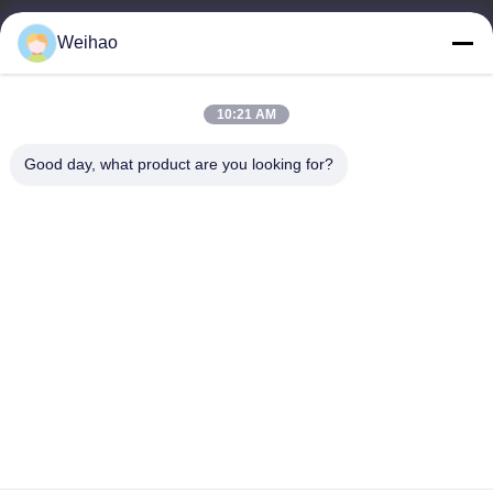
E-mail
Weihao
408690175@qq.com
10:21 AM
Địa chỉ của chúng tôi
Good day, what product are you looking for?
Địa chỉ
Thành phố Bazhou, Thành phố Langfang, Tỉnh Hà Bắc
điện thoại
0086-139-3163-3663
Chính sách bảo mật
|
Sơ đồ trang web
Trung Quốc Chất lượng tốt Thép cuộn sơn trước Nhà cung cấp.