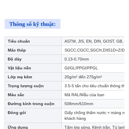
Thông số kỹ thuật:
Tiêu chuẩn
ASTM, JIS, EN, DIN, GOST, GB, v.v
Mác thép
SGCC,CGCC,SGCH,DX51D+Z/DX5
Độ dày
0.13-0.70mm
Vật liệu nền
GI/GL/PPGI/PPGL
Lớp mạ kẽm
20g/m² đến 275g/m²
Trọng lượng cuộn
3.5-5 tấn cho tiêu chuẩn thông th
Màu sắc
Mã RAL/Mẫu của bạn
Đường kính trong cuộn
508mm/610mm
Đóng gói
Giấy chống thấm nước + màng nhựa
khách hàng
Ứng dụng
Tấm lợp sóng, Kênh trần, Tủ lạnh