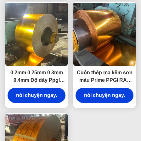
0.2mm 0.25mm 0.3mm
Cuộn thép mạ kẽm sơn
0.4mm Độ dày Ppgl
màu Prime PPGI RAL
Ppgi Cuộn thép sơn
3019 RAL 3020 Tấm
trước cho mái nhà
nói chuyện ngay.
thép mạ kẽm sơn sẵn
nói chuyện ngay.
dạng cuộn