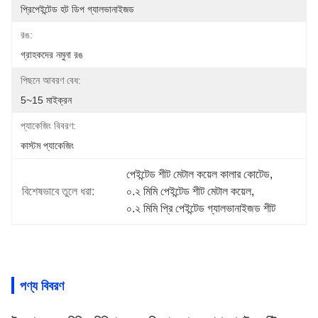
প্রিপেইন্টেড হট ডিপ গ্যালভানাইজড
রঙ:
গ্রাহকদের নমুনা রঙ
পিছনে আবরণ বেধ:
5~15 মাইক্রন
প্যাকেজিং বিবরণ:
কাস্টম প্যাকেজিং
পেইন্টেড শীট মেটাল কয়েল কালার কোটেড
, 
বিশেষভাবে তুলে ধরা:
০.২ মিমি পেইন্টেড শীট মেটাল কয়েল
, 
০.২ মিমি প্রি পেইন্টেড গ্যালভানাইজড শীট
পণ্য বিবরণ