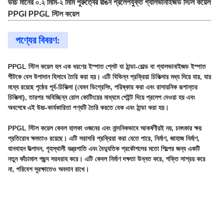
উচ্চ মানের ০.২ মিমি-২ মিমি পুরুত্বের রঙিন প্রলেপযুক্ত গ্যালভানাইজড স্টিল কয়েল
PPGI PPGL স্টিল কয়েল
পণ্যের বিবরণ:
PPGL স্টিল কয়েল হল এক ধরণের ইস্পাত প্লেট যা ঠান্ডা-রোল্ড বা গ্যালভানাইজড ইস্পাত
শীটকে বেস উপাদান হিসাবে তৈরি করা হয়। এটি বিভিন্ন প্রক্রিয়া চিকিত্সার মধ্য দিয়ে যায়, যার
মধ্যে রয়েছে পৃষ্ঠের পূর্ব-চিকিত্সা (যেমন ডিগ্রেসিং, পরিষ্কার করা এবং রাসায়নিক রূপান্তর
চিকিত্সা), তারপর অবিচ্ছিন্ন রোল কোটিংয়ের মাধ্যমে পেইন্ট দিয়ে প্রলেপ দেওয়া হয় এবং
অবশেষে এই উচ্চ-কার্যকারিতা পণ্যটি তৈরি করতে বেক এবং ঠান্ডা করা হয়।
PPGL স্টিল কয়েল কেবল হালকা ওজনের এবং নান্দনিকভাবে আকর্ষণীয়ই নয়, চমৎকার ক্ষয়
প্রতিরোধ ক্ষমতাও রয়েছে। এটি সরাসরি প্রক্রিয়া করা যেতে পারে, নির্মাণ, জাহাজ নির্মাণ,
যানবাহন উত্পাদন, গৃহস্থালী যন্ত্রপাতি এবং বৈদ্যুতিক প্রকৌশলের মতো শিল্পের জন্য একটি
নতুন কাঁচামাল পছন্দ সরবরাহ করে। এটি কেবল নির্মাণ দক্ষতা উন্নত করে, শক্তি সাশ্রয় করে
না, পরিবেশ সুরক্ষাতেও অবদান রাখে।