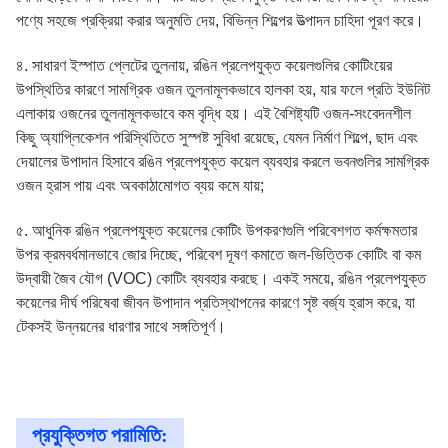
পণ্যে সহজে প্রক্রিয়া করার অনুমতি দেয়, বিভিন্ন শিল্পের উত্পাদন চাহিদা পূরণ করে।
৪. সাধারণ ইস্পাত প্লেটের তুলনায়, রঙিন প্রলেপযুক্ত কয়েলগুলির কোটিংয়ের
উপস্থিতির কারণে সামগ্রিক ওজন তুলনামূলকভাবে হালকা হয়, যার ফলে প্রতি ইউনিট
এলাকায় ওজনের তুলনামূলকভাবে কম বৃদ্ধি হয়। এই বৈশিষ্ট্যটি ওজন-সংবেদনশীল
কিছু অ্যাপ্লিকেশন পরিস্থিতিতে সুস্পষ্ট সুবিধা রয়েছে, যেমন নির্মাণ শিল্পে, ছাদ এবং
দেয়ালের উপাদান হিসাবে রঙিন প্রলেপযুক্ত কয়েল ব্যবহার করলে ভবনগুলির সামগ্রিক
ওজন হ্রাস পায় এবং অবকাঠামোগত ব্যয় কমে যায়;
৫. আধুনিক রঙিন প্রলেপযুক্ত কয়েলের কোটিং উপকরণগুলি পরিবেশগত কর্মক্ষমতার
উপর ক্রমবর্ধমানভাবে জোর দিচ্ছে, পরিবেশ দূষণ কমাতে জল-ভিত্তিক কোটিং বা কম
উদ্বায়ী জৈব যৌগ (VOC) কোটিং ব্যবহার করছে। একই সময়ে, রঙিন প্রলেপযুক্ত
কয়েলের দীর্ঘ পরিষেবা জীবন উপাদান প্রতিস্থাপনের কারণে সৃষ্ট বর্জ্য হ্রাস করে, যা
টেকসই উন্নয়নের ধারণার সাথে সঙ্গতিপূর্ণ।
প্রযুক্তিগত পরামিতি: