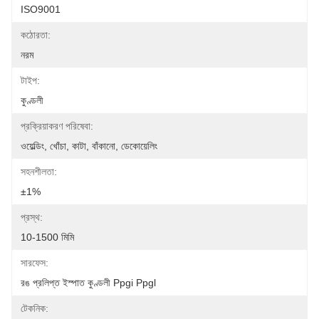
ISO9001
কঠোরতা:
নরম
টাইপ:
কুণ্ডলী
প্রক্রিয়াকরণ পরিষেবা:
ওয়েল্ডিং, খোঁচা, কাটা, বাঁকানো, ডেকোয়েলিং
সহনশীলতা:
±1%
প্রস্থ:
10-1500 মিমি
সারফেস:
রঙ প্রলিপ্ত ইস্পাত কুণ্ডলী Ppgi Ppgl
টেকনিক: