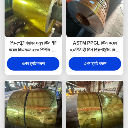
প্রি-পেইন্ট গ্যালভ্যালুম স্টিল শীট
ASTM PPGL স্টিল কয়েল
কয়েল জিএসএম ৫৫০ পিপিজি স্টিল
০.৮মিমি হট ডিপ প্রিপেইন্টেড জিঙ্ক
কয়েল
কোটেড কয়েল
এখন চ্যাট করুন
এখন চ্যাট করুন