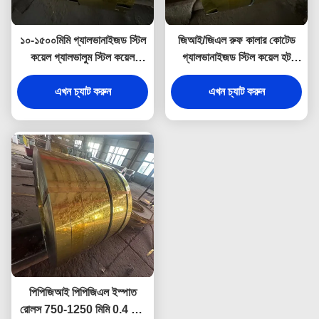
১০-১৫০০মিমি গ্যালভানাইজড স্টিল
জিআই/জিএল রুফ কালার কোটেড
কয়েল গ্যালভালুম স্টিল কয়েল
গ্যালভানাইজড স্টিল কয়েল হট
অ্যালুজিন্ক আজ১৫০
ডিপড ০.১২মিমি-৪মিমি
এখন চ্যাট করুন
এখন চ্যাট করুন
পিপিজিআই পিপিজিএল ইস্পাত
রোলস 750-1250 মিমি 0.4 মিমি