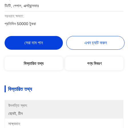
টি/টি, পেপাল, এক্সট্রান্সফার
সরবরাহ ক্ষমতা:
প্রতিদিন 50000 টুকরা
সেরা দাম পান
এখন চ্যাট করুন
বিস্তারিত তথ্য
পণ্য বিবরণ
বিস্তারিত তথ্য
উৎপত্তি স্থল:
হেবেই, চীন
সাক্ষ্যদান: