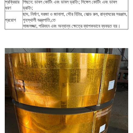
প্রক্রিয়ার
পিছনে: ডাবল কোটিং এবং ডাবল ড্রাইং; সিঙ্গেল কোটিং এবং ডাবল
ধরণ
ড্রাইং;
ছাদ, নির্মাণ, দরজা ও জানালা, সৌর হিটার, কোল্ড রুম, রান্নাঘরের সরঞ্জাম,
প্রয়োগ
গৃহস্থালী যন্ত্রপাতি,তে
সাজসজ্জা, পরিবহন এবং অন্যান্য ক্ষেত্রে ব্যাপকভাবে ব্যবহৃত হয়।