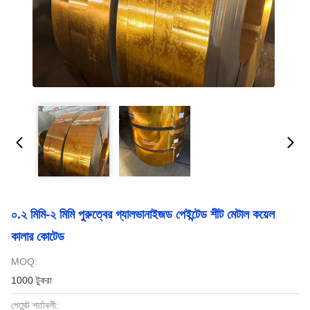
০.২ মিমি-২ মিমি পুরুত্বের গ্যালভানাইজড পেইন্টেড শীট মেটাল কয়েল
কালার কোটেড
MOQ:
1000 টুকরা
পেমেন্ট শর্তাবলী: