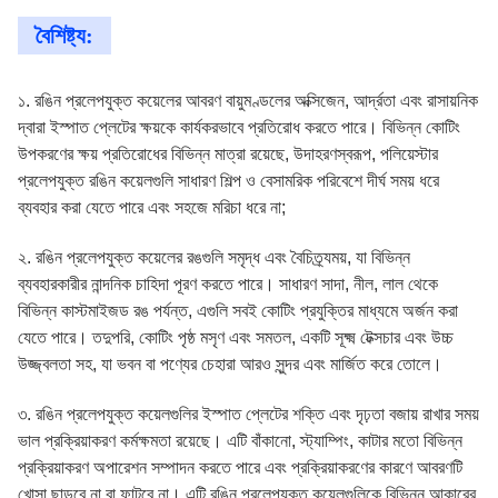
বৈশিষ্ট্য:
১. রঙিন প্রলেপযুক্ত কয়েলের আবরণ বায়ুমণ্ডলের অক্সিজেন, আর্দ্রতা এবং রাসায়নিক
দ্বারা ইস্পাত প্লেটের ক্ষয়কে কার্যকরভাবে প্রতিরোধ করতে পারে। বিভিন্ন কোটিং
উপকরণের ক্ষয় প্রতিরোধের বিভিন্ন মাত্রা রয়েছে, উদাহরণস্বরূপ, পলিয়েস্টার
প্রলেপযুক্ত রঙিন কয়েলগুলি সাধারণ শিল্প ও বেসামরিক পরিবেশে দীর্ঘ সময় ধরে
ব্যবহার করা যেতে পারে এবং সহজে মরিচা ধরে না;
২. রঙিন প্রলেপযুক্ত কয়েলের রঙগুলি সমৃদ্ধ এবং বৈচিত্র্যময়, যা বিভিন্ন
ব্যবহারকারীর নান্দনিক চাহিদা পূরণ করতে পারে। সাধারণ সাদা, নীল, লাল থেকে
বিভিন্ন কাস্টমাইজড রঙ পর্যন্ত, এগুলি সবই কোটিং প্রযুক্তির মাধ্যমে অর্জন করা
যেতে পারে। তদুপরি, কোটিং পৃষ্ঠ মসৃণ এবং সমতল, একটি সূক্ষ্ম টেক্সচার এবং উচ্চ
উজ্জ্বলতা সহ, যা ভবন বা পণ্যের চেহারা আরও সুন্দর এবং মার্জিত করে তোলে।
৩. রঙিন প্রলেপযুক্ত কয়েলগুলির ইস্পাত প্লেটের শক্তি এবং দৃঢ়তা বজায় রাখার সময়
ভাল প্রক্রিয়াকরণ কর্মক্ষমতা রয়েছে। এটি বাঁকানো, স্ট্যাম্পিং, কাটার মতো বিভিন্ন
প্রক্রিয়াকরণ অপারেশন সম্পাদন করতে পারে এবং প্রক্রিয়াকরণের কারণে আবরণটি
খোসা ছাড়বে না বা ফাটবে না। এটি রঙিন প্রলেপযুক্ত কয়েলগুলিকে বিভিন্ন আকারের