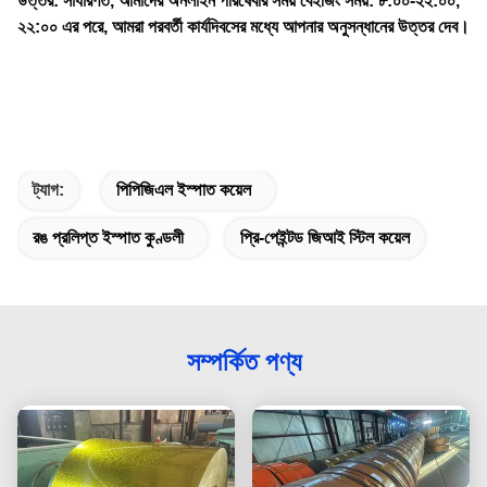
উত্তর: সাধারণত, আমাদের অনলাইন পরিষেবার সময় বেইজিং সময়: ৮:০০-২২:০০,
২২:০০ এর পরে, আমরা পরবর্তী কার্যদিবসের মধ্যে আপনার অনুসন্ধানের উত্তর দেব।
ট্যাগ:
পিপিজিএল ইস্পাত কয়েল
রঙ প্রলিপ্ত ইস্পাত কুণ্ডলী
প্রি-পেইন্টড জিআই স্টিল কয়েল
সম্পর্কিত পণ্য