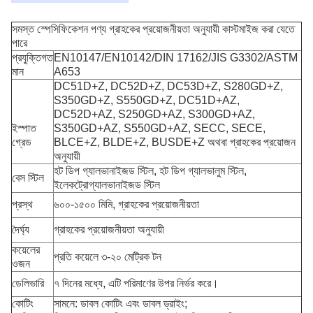
সমস্ত স্পেসিফিকেশন পণ্য গ্রাহকের প্রয়োজনীয়তা অনুযায়ী কাস্টমাইজ করা যেতে
পারে
প্রযুক্তিগত
EN10147/EN10142/DIN 17162/JIS G3302/ASTM
মান
A653
DC51D+Z, DC52D+Z, DC53D+Z, S280GD+Z,
S350GD+Z, S550GD+Z, DC51D+AZ,
DC52D+AZ, S250GD+AZ, S300GD+AZ,
ইস্পাত
S350GD+AZ, S550GD+AZ, SECC, SECE,
গ্রেড
BLCE+Z, BLDE+Z, BUSDE+Z অথবা গ্রাহকের প্রয়োজন
অনুযায়ী
হট ডিপ গ্যালভানাইজড স্টিল, হট ডিপ গ্যালভালুম স্টিল,
বেস স্টিল
ইলেকট্রোগ্যালভানাইজড স্টিল
প্রস্থ
৬০০-১৫০০ মিমি, গ্রাহকের প্রয়োজনীয়তা
দৈর্ঘ্য
গ্রাহকের প্রয়োজনীয়তা অনুযায়ী
কয়েলের
প্রতি কয়েলে ৩-২০ মেট্রিক টন
ওজন
ডেলিভারি
৭ দিনের মধ্যে, এটি পরিমাণের উপর নির্ভর করে।
কোটিং
সামনে: ডাবল কোটিং এবং ডাবল ড্রাইং;