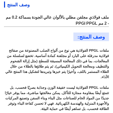
وصف المنتج
ملف فولاذي مجلفن مطلي بالألوان عالي الجودة بسماكة 0.2 مم
- 2 مم PPGI PPGL
وصف المنتج:
ملفات PPGL الفولاذية هي نوع من ألواح الصلب المصنوعة من صفائح
فولاذية مدرفلة على البارد أو مجلفنة كمادة أساسية. تخضع لسلسلة من
المعالجات، بما في ذلك المعالجة المسبقة للسطح (مثل إزالة الشحوم
والتنظيف ومعالجة التحويل الكيميائي)، ثم يتم طلاؤها بالطلاء من خلال
الطلاء المستمر باللف، وأخيرًا يتم خبزها وتبريدها لتشكيل هذا المنتج عالي
الأداء.
ملفات PPGL الفولاذية ليست خفيفة الوزن وجذابة بصريًا فحسب، بل
تتمتع أيضًا بمقاومة ممتازة للتآكل. يمكن معالجتها مباشرة، مما يوفر خيارًا
جديدًا من المواد الخام للصناعات مثل البناء وبناء السفن وتصنيع المركبات
والأجهزة المنزلية والهندسة الكهربائية. فهي لا تحسن كفاءة البناء وتوفر
الطاقة فحسب، بل تساهم أيضًا في حماية البيئة.