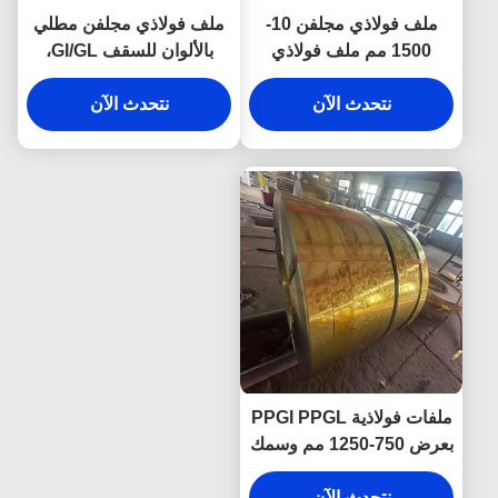
ملف فولاذي مجلفن 10-
ملف فولاذي مجلفن مطلي
1500 مم ملف فولاذي
بالألوان للسقف GI/GL،
جلفالوم ملف فولاذي أ
مغلفن بالغمس الساخن
نتحدث الآن
luzinc az150
0.12 مم - 4 مم
نتحدث الآن
ملفات فولاذية PPGI PPGL
بعرض 750-1250 مم وسمك
0.4 مم 0.5 مم مع خدمة
القطع
نتحدث الآن