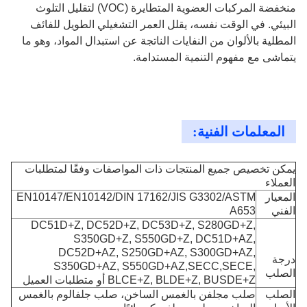
منخفضة المركبات العضوية المتطايرة (VOC) لتقليل التلوث
البيئي. في الوقت نفسه، يقلل العمر التشغيلي الطويل للفائف
المطلية بالألوان من النفايات الناتجة عن استبدال المواد، وهو ما
يتماشى مع مفهوم التنمية المستدامة.
المعلمات الفنية:
يمكن تخصيص جميع المنتجات ذات المواصفات وفقًا لمتطلبات
العملاء
المعيار
EN10147/EN10142/DIN 17162/JIS G3302/ASTM
الفني
A653
DC51D+Z, DC52D+Z, DC53D+Z, S280GD+Z,
S350GD+Z, S550GD+Z, DC51D+AZ,
DC52D+AZ, S250GD+AZ, S300GD+AZ,
درجة
S350GD+AZ, S550GD+AZ,SECC,SECE,
الصلب
BLCE+Z, BLDE+Z, BUSDE+Z أو متطلبات العميل
الصلب
صلب مجلفن بالغمس الساخن، صلب جلفالوم بالغمس