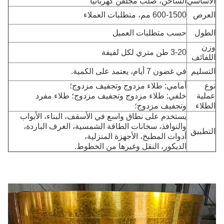
الأساسي
الساخن، صلب مجلفن كهربائيًا
العرض
600-1500 مم، متطلبات العملاء
الطول
حسب متطلبات العميل
وزن
3-20 طن متري لكل لفيفة
اللفائف
التسليم
في غضون 7 أيام، يعتمد على الكمية.
نوع
أمامي: طلاء مزدوج وتجفيف مزدوج؛
عملية
خلفي: طلاء مزدوج وتجفيف مزدوج؛ طلاء مفرد
الطلاء
وتجفيف مزدوج؛
يستخدم على نطاق واسع في الأسقف، البناء، الأبواب
والنوافذ، سخانات الطاقة الشمسية، الغرف الباردة،
التطبيق
أدوات المطبخ، الأجهزة المنزلية،
الديكور، النقل وغيرها من الخطوط.