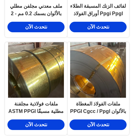
لفائف الزنك المسبقة الطلاء
ملف معدني مجلفن مطلي
Ppgi Ppgl أوراق الفولاذ
بالألوان بسمك 0.2 مم - 2
لفائف الغزل الحار
مم
نتحدث الآن
نتحدث الآن
ملفات الفولاذ المغطاة
ملفات فولاذية مجلفنة
بالألوان PPGI Cgcc / Ppgl
مطلية مسبقًا ASTM PPGI
Jis G3312 Standard
PPGL مدرفلة على البارد
نتحدث الآن
نتحدث الآن
0.1-0.8 مم بألوان RAL