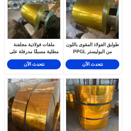
طوابق الفولاذ المقوى باللون
ملفات فولاذية مجلفنة
من البوليستر PPGL
مطلية مسبقًا مدرفلة على
EN10147 / EN10142
البارد SGCC DC51D
نتحدث الآن
نتحدث الآن
ASTM A653