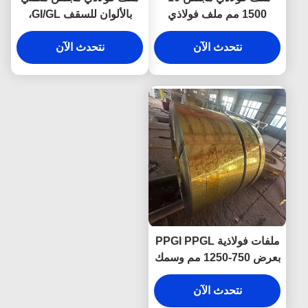
1500 مم ملف فولاذي
بالألوان للسقف GI/GL،
جلفالوم ملف فولاذي أ
مغلفن بالغمس الساخن
نتحدث الآن
luzinc az150
0.12 مم - 4 مم
نتحدث الآن
ملفات فولاذية PPGI PPGL
بعرض 750-1250 مم وسمك
0.4 مم 0.5 مم مع خدمة
القطع
نتحدث الآن