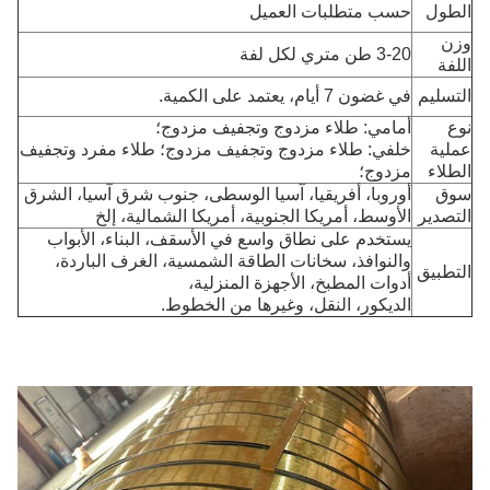
الطول
حسب متطلبات العميل
وزن
3-20 طن متري لكل لفة
اللفة
التسليم
في غضون 7 أيام، يعتمد على الكمية.
نوع
أمامي: طلاء مزدوج وتجفيف مزدوج؛
عملية
خلفي: طلاء مزدوج وتجفيف مزدوج؛ طلاء مفرد وتجفيف
الطلاء
مزدوج؛
سوق
أوروبا، أفريقيا، آسيا الوسطى، جنوب شرق آسيا، الشرق
التصدير
الأوسط، أمريكا الجنوبية، أمريكا الشمالية، إلخ
يستخدم على نطاق واسع في الأسقف، البناء، الأبواب
والنوافذ، سخانات الطاقة الشمسية، الغرف الباردة،
التطبيق
أدوات المطبخ، الأجهزة المنزلية،
الديكور، النقل، وغيرها من الخطوط.