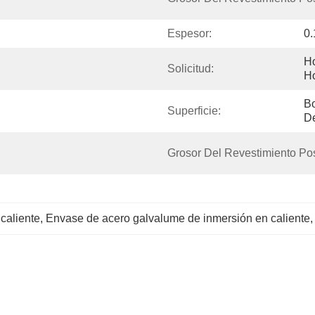
Espesor:
0
Ho
Solicitud:
H
Bo
Superficie:
De
Grosor Del Revestimiento Pos
caliente
, 
Envase de acero galvalume de inmersión en caliente
,