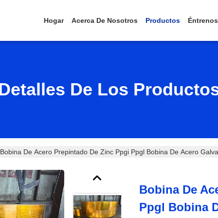
Hogar
Acerca De Nosotros
Productos
Éntrenos
Detalles De Los Producto
Bobina De Acero Prepintado De Zinc Ppgi Ppgl Bobina De Acero Galva
Bobina De Ace
Ppgl Bobina 