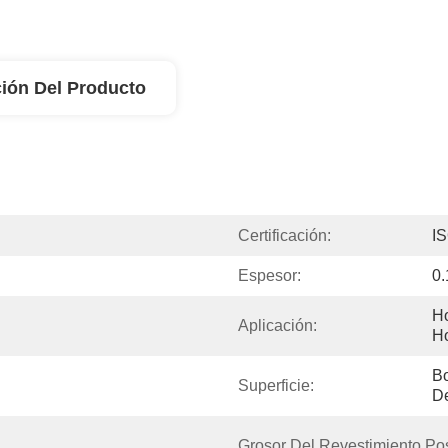
ión Del Producto
Certificación:
I
Espesor:
0
Ho
Aplicación:
H
Bo
Superficie:
De
Grosor Del Revestimiento Pos