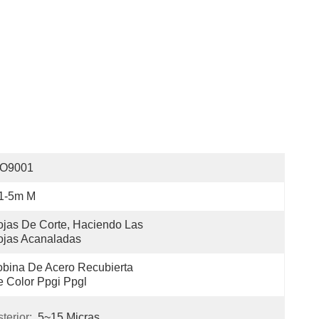
SO9001
.1-5m M
jas De Corte, Haciendo Las 
ojas Acanaladas
bina De Acero Recubierta 
 Color Ppgi Ppgl
terior:
5~15 Micras