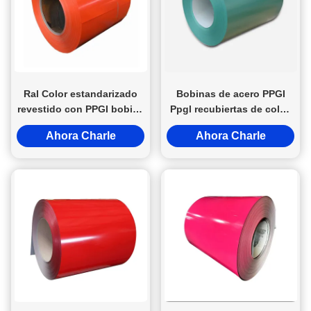
Ral Color estandarizado
Bobinas de acero PPGI
revestido con PPGI bobina
Ppgl recubiertas de color,
de acero de lámina de
materiales de techado
Ahora Charle
Ahora Charle
metal rollo PVDF
certificados JIS/BIS/ASTM,
revestimiento 9 colores
rollos de chapa de acero