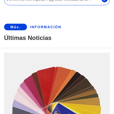
Z81~Z120 Bobina de acero galvanizado PPGI Chapa de acero galvanizado de zinc
Las bobinas de acero Ppgi personalizadas de 0,12 mm a 2 mm de hoja galvanizada de galvalume recubierta de color
Más.
INFORMACIÓN
Chapas galvanizadas prepintadas Prime SGCH/G350/G450/G550 con recubrimiento de color, galvanizadas en caliente
Últimas Noticias
Bobina de acero galvanizado prepintado PPGI de 0,6 mm de espesor con recubrimiento de color
PPGI Prepintado en caliente y sumergido Galvalume de acero de bobina para el techo de corte de soldadura de flexión
0.45mm 0.5mm Doble revestido de color pintado de acero galvanizado Roll Galvalume PPGI PPGL bobinas de acero
Rollo de hoja de bobina de acero galvanizado prepintado en electrocolor 0,14 mm-0,6 mm
Bobinas de acero PPGI pre-recubiertas Grado SGCD RAL 5002 RAL 9007 Rollo de chapa de acero
Bobina de acero galvanizado en caliente de 1,5 mm de espesor, bobina de acero gi prepintada
Bobinas de acero PPGI PPGL Galvalume Zinc Color Hoja de bobina laminada en frío con servicios de procesamiento de doblado y corte