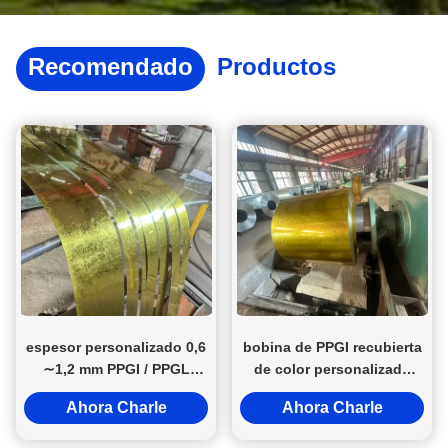
Recomendado
Productos
espesor personalizado 0,6
bobina de PPGI recubierta
∼1,2 mm PPGI / PPGL
de color personalizado
prepintado de color
0.5mm*1220mm para
Ahora Charle
Ahora Charle
revestido de acero
revestimiento de paredes
galvanizado bobinas y
y techos de almacenes