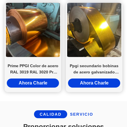
certificación JIS/KS
Prime PPGI Color de acero
Ppgi secundario bobinas
RAL 3019 RAL 3020 Pre
de acero galvanizado
pintado galvanizado de
prepintado / tira / hoja
Ahora Charle
Ahora Charle
zinc revestido de hojas en
Z81~Z120
la bobina
CALIDAD
SERVICIO
Proporcionar soluciones