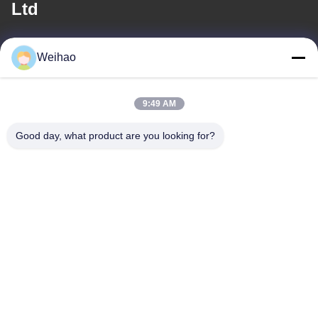
Ltd
Correo electrónico
Weihao
408690175@qq.com
9:49 AM
Nuestra Dirección
Good day, what product are you looking for?
Dirección
Ciudad de Bazhou, ciudad de Langfang, provincia de Hebei
Tel
0086-139-3163-3663