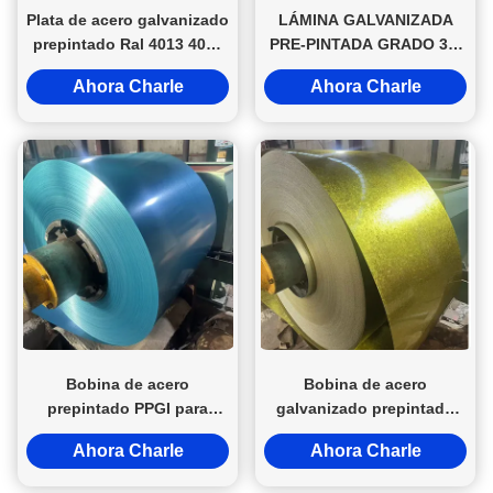
Plata de acero galvanizado
LÁMINA GALVANIZADA
prepintado Ral 4013 4025
PRE-PINTADA GRADO 33-
acero Ppgi C508/610mm
80 BOBINA PPGI CON
Ahora Charle
Ahora Charle
RECUBRIMIENTO DE
COLOR CORTE DOBLADO
TISI BIS SASO
Bobina de acero
Bobina de acero
prepintado PPGI para
galvanizado prepintado
lámina de techo, 1,6 mm
con recubrimiento PPGI
Ahora Charle
Ahora Charle
de espesor
con servicios de corte,
doblado y soldadura con