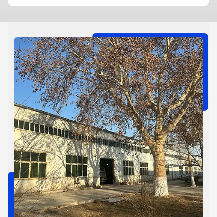
Tiongkok. Total investasi adalah 4 miliar yuan, membentuk
is
kapasitas produksi tahunan sebanyak 200.000 kendaraan
a
utuh. Sangat dipuji oleh pengguna dan menjalin kemitraan
yang baik