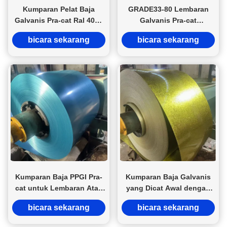
Kumparan Pelat Baja
GRADE33-80 Lembaran
Galvanis Pra-cat Ral 4013
Galvanis Pra-cat
4025 Baja Besi Berlapis
Kumparan PPGI Berlapis
bicara sekarang
bicara sekarang
Warna Ppgi C508/610mm
Warna Potong Bending
TISI BIS SASO
Kumparan Baja PPGI Pra-
Kumparan Baja Galvanis
cat untuk Lembaran Atap
yang Dicat Awal dengan
Ketebalan 1,6mm
Lapisan PPGI dengan
bicara sekarang
bicara sekarang
Layanan Pemotongan
Lentur & Pengelasan