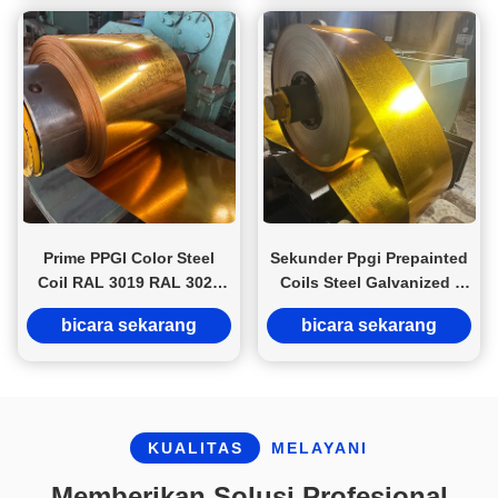
Bersertifikat JIS/KS
Prime PPGI Color Steel
Sekunder Ppgi Prepainted
Coil RAL 3019 RAL 3020
Coils Steel Galvanized /
Pre Painted Galvanized
Strip / Sheet Z81~Z120
bicara sekarang
bicara sekarang
Zinc Coated Sheet In Coil
KUALITAS
MELAYANI
Memberikan Solusi Profesional