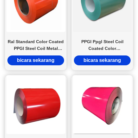
Ral Standard Color Coated
PPGI Ppgl Steel Coil
PPGI Steel Coil Metal
Coated Color
Sheet Roll PVDF Coating 9
JIS/BIS/ASTM Certified
bicara sekarang
bicara sekarang
Warna
Roofing Materials Steel
Sheet Rolls