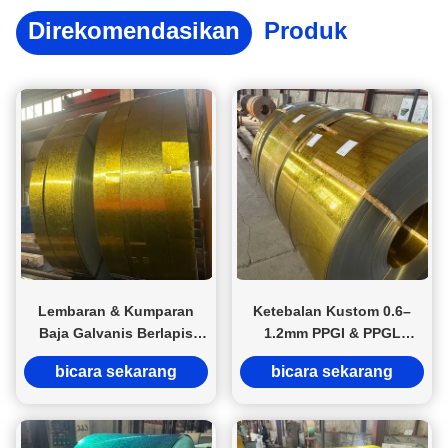
Direkomendasikan
Produk
Lembaran & Kumparan
Ketebalan Kustom 0.6–
Baja Galvanis Berlapis
1.2mm PPGI & PPGL
Warna PPGI PPGL PP yang
Gulungan dan Lembaran
bicara sekarang
bicara sekarang
Dicat Awal dengan
Baja Galvanis yang Dicat
Ketebalan Kustom 0,6–1,2
Warna
mm