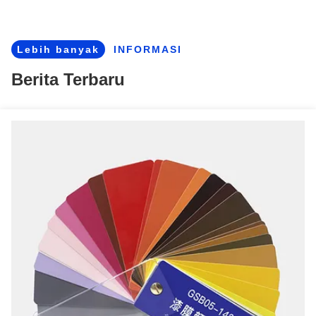
Hot Dipped Gi Zinc Color Coated Steel Coil Z20-275g ASTM A653
Hot Dip Galvanized Steel Coil DX56D+Z Cold Rolled Roofing Automotive Industrial
Lebih banyak
INFORMASI
Kumparan Baja Galvanis Celup Panas Berlapis Seng Kumparan Baja Ppgi Gulung Dingin
Berita Terbaru
Zinc Coated Cold Rolled Painted Sheet Metal Coils Konstruksi dinding Penggunaan industri
0.12mm-4mm Hot Cold Rolled Prepainted Galvalume Steel Coil Untuk Bangunan
DX52D Color Coated Steel Coil untuk atap dan konstruksi Zinc Coated Steel Roll
ASTM PE PVDF Ppgl Baja Galvanis Berlapis Warna Gulungan Seng Besi Pra-cat
Kumparan Baja Galvanis Pra-cat Panas Celup Dengan Layanan Bending, Pemotongan, dan Pengelasan
Kumparan Lembaran Berlapis Warna Galvanis GI/PPGI/PPGL Lebar 600mm-1500mm
Ketebalan Custom 0.6 ∼1.2mm DX51D PPGI Warna Lapisan Lapisan Coil 0.3-1.5mm Ketebalan Untuk Metal Roofing
Ketebalan kustom 0,6~1,2mm Z81~Z120 PPGI Prepainted Color Coated Steel Coil RAL 9014