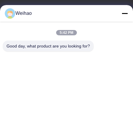
E-mail
Weihao
408690175@qq.com
5:42 PM
Alamat Kami
Good day, what product are you looking for?
Alamat
Kota Bazhou, Kota Langfang, Provinsi Hebei
tel
0086-139-3163-3663
Kebijakan Privasi
|
Sitemap
Cina Kualitas Baik Kumparan Baja Pra Dicat Pemasok. Hak cipta