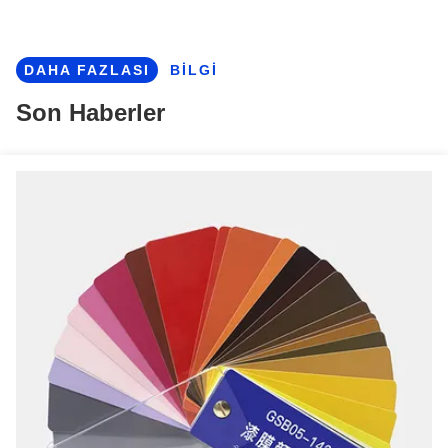
Sıcak Daldırma Galvanizli Çinko Renkli Kaplamalı Çelik Rulo Z20-275g ASTM A653
Sıcak Dip Galvanize Çelik Bobin DX56D+Z Soğuk Rulo Çatı Otomotiv Endüstriyel
DAHA FAZLASI
BİLGİ
Çinko kaplı Sıcak batırılmış galvanizli çelik sarmal soğukta yuvarlanmış Ppgi çelik sarmal
Son Haberler
Çinko kaplı soğuk lastikli boyalı metal kabukları Duvar inşaatı Endüstriyel kullanım
0.12mm-4mm Sıcak Soğuk Haddelenmiş Boyalı Galvalume Çelik Rulo İnşaat İçin
Çatı ve İnşaat İçin DX52D Renkli Kaplamalı Çelik Rulo Çinko Kaplamalı Çelik Rulo
ASTM PE PVDF Ppgl Renkli Kaplamalı Galvanizli Çelik Rulo Çinko Demir Hazırlanmış
PPGI Önyüklenmiş Galvanizli Çelik Bobin Saldırma Hizmetleri
Galvanizli Renkli Kaplamalı Sac Bobin GI/PPGI/PPGL 600mm-1500mm Genişlik
Özel Kalınlık 0.6–1.2mm DX51D PPGI Renkli Kaplamalı Sac Rulo 0.3-1.5mm Kalınlık Metal Çatı İçin
Özel Kalınlık 0.6–1.2mm Z81~Z120 PPGI Ön Boyalı Renkli Kaplamalı Çelik Bobin RAL 9014