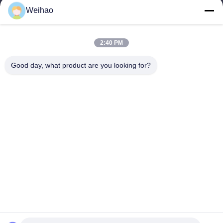
Weihao
E-posta
408690175@qq.com
2:40 PM
Good day, what product are you looking for?
Adresimiz
Adres
Bazhou Şehri, Langfang Şehri, Hebei Eyaleti
tele
0086-139-3163-3663
Gizlilik Politikası
|
Site Haritası
Çin İyi Kalite Ön Boyalı Çelik Rulo Tedarikçi. Telif hakkı © -2026