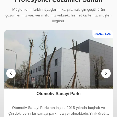
Müşterilerin farklı ihtiyaçlarını karşılamak için çeşitli ürün
çözümlerimiz var, verimliliğimiz yüksek, hizmet kalitemiz, müşteri
övgüsü.
26
2026.01.26
Otomotiv Sanayi Parkı
Otomotiv Sanayi Parkı'nın inşası 2015 yılında başladı ve
U
Çin'deki belirli bir sanayi parkında yer almaktadır.Yıllık üretim