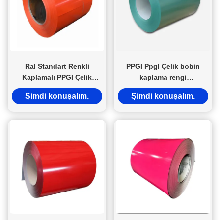
Ral Standart Renkli
PPGI Ppgl Çelik bobin
Kaplamalı PPGI Çelik
kaplama rengi
Bobin Metal Levha Rulo
JIS/BIS/ASTM sertifikalı
Şimdi konuşalım.
Şimdi konuşalım.
PVDF Kaplama 9 Renk
çatı malzemeleri Çelik
levha ruloları