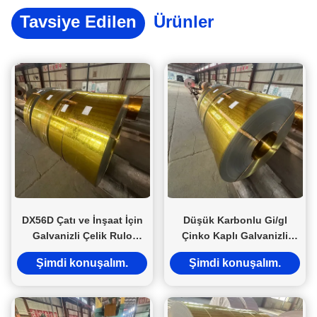
Tavsiye Edilen
Ürünler
DX56D Çatı ve İnşaat İçin
Düşük Karbonlu Gi/gl
Galvanizli Çelik Rulo
Çinko Kaplı Galvanizli
Bobini Çinko Kaplı Rulo
Çelik Yuvarlak 1.6*1220mm
Şimdi konuşalım.
Şimdi konuşalım.
Soğuk Çelik Düzenli
Spangle