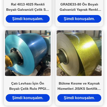
Ral 4013 4025 Renkli
GRADE33-80 Ön Boyalı
Boyalı Galvanizli Çelik Sac
Galvanizli Yaprak Renkli
Rulo Levha Demir Ppgi
Kaplı PPGI Bobine TISI BIS
Şimdi konuşalım.
Şimdi konuşalım.
Çelik C508/610mm
SASO Kesme Eğme
Çatı Levhası İçin Ön
Bükme Kesme ve Kaynak
Boyalı Çelik Rulo PPGI
Hizmetleri JIS/KS Sertifikalı
1.6mm Kalınlık
PPGI Kaplamalı Ön Boyalı
Şimdi konuşalım.
Şimdi konuşalım.
Galvanizli Çelik Rulo