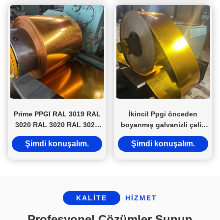
Prime PPGI RAL 3019 RAL
İkincil Ppgi önceden
3020 RAL 3020 RAL 3020
boyanmış galvanizli çelik
RAL 3019 RAL 3020
bobinleri / şeridi / levhası
Şimdi konuşalım.
Şimdi konuşalım.
Z81~Z120
KALITE
HIZMET
Profesyonel Çözümler Sunun