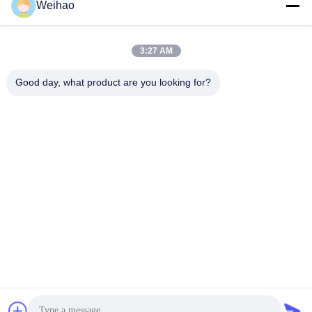
Weihao
408690175@qq.com
3:27 AM
Nuestra Dirección
Good day, what product are you looking for?
Dirección
Ciudad de Bazhou, ciudad de Langfang, provincia de Hebei
Tel
0086-139-3163-3663
Políticas de privacidad
|
Mapa del Sitio
Buena calidad de China Bobina de acero pre pintada Proveedor.
© de Copyright -2026 Bazhou Weihao Metal Products Co., Ltd .