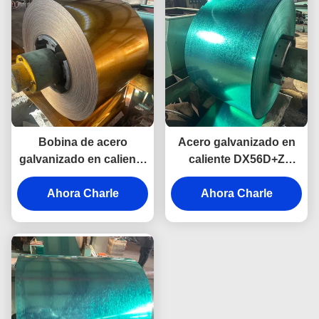
Bobina de acero
Acero galvanizado en
galvanizado en caliente
caliente DX56D+Z
con recubrimiento de
laminado en frío para
zinc, bobina de acero
Ahora Charle
techos, automoción e
Ahora Charle
ppgi laminada en frío
industria