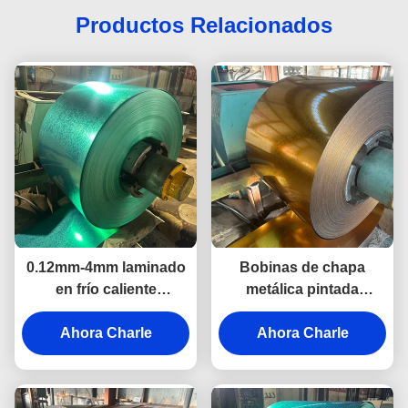
Productos Relacionados
0.12mm-4mm laminado
Bobinas de chapa
en frío caliente
metálica pintada
prepintado Galvalume
laminada en frío con
bobina de acero para la
Ahora Charle
recubrimiento de zinc
Ahora Charle
construcción
para uso industrial en la
construcción de muros