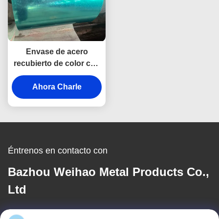
Envase de acero
recubierto de color con
zinc en caliente Z20-
275g ASTM A653
Ahora Charle
Éntrenos en contacto con
Bazhou Weihao Metal Products Co.,
Ltd
Correo electrónico