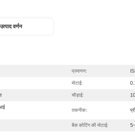
उत्पाद वर्णन
प्रमाणन:
I
मोटाई:
0.
ना
चौड़ाई:
10
आई 
तकनीक:
प्र
बैक कोटिंग की मोटाई:
5~