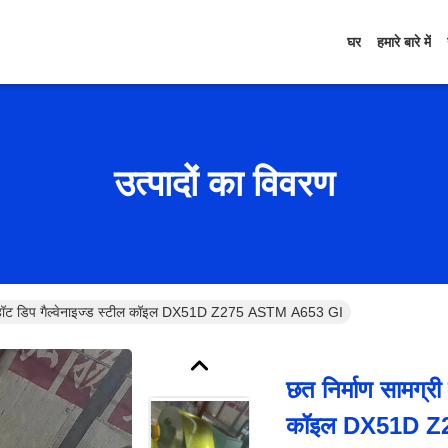
घर
हमारे बारे में
उत्पादों का विवरण
लिए हॉट डिप गैल्वेनाइज्ड स्टील कॉइल DX51D Z275 ASTM A653 GI
छत निर्माण सामग्री
कॉइल DX51D Z