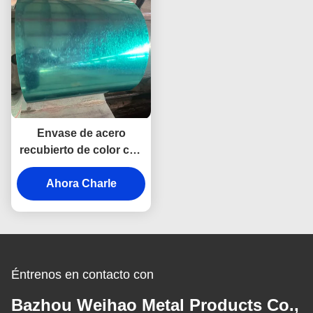
Envase de acero
recubierto de color con
zinc en caliente Z20-
275g ASTM A653
Ahora Charle
Éntrenos en contacto con
Bazhou Weihao Metal Products Co.,