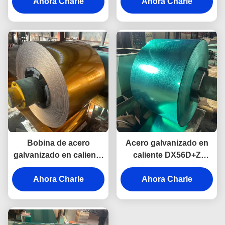
bobina de acero para la
Ahora Charle
recubrimiento de zinc
Ahora Charle
construcción
para uso industrial en la
construcción de muros
Bobina de acero
Acero galvanizado en
galvanizado en caliente
caliente DX56D+Z
con recubrimiento de
laminado en frío para
zinc, bobina de acero
Ahora Charle
techos, automoción e
Ahora Charle
ppgi laminada en frío
industria