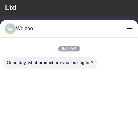
Ltd
Correo electrónico
Weihao
408690175@qq.com
9:06 AM
Nuestra Dirección
Good day, what product are you looking for?
Dirección
Ciudad de Bazhou, ciudad de Langfang, provincia de Hebei
Tel
0086-139-3163-3663