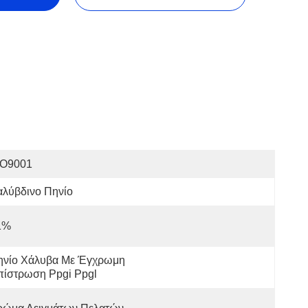
SO9001
αλύβδινο Πηνίο
1%
ηνίο Χάλυβα Με Έγχρωμη 
πίστρωση Ppgi Ppgl