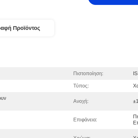
ραφή Προϊόντος
Πιστοποίηση:
I
Τύπος:
Χ
υν 
Ανοχή:
±
Π
Επιφάνεια:
Ε