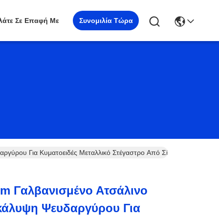
Συνομιλία Τώρα
λάτε Σε Επαφή Με
γύρου Για Κυματοειδές Μεταλλικό Στέγαστρο Από Σίδηρο Και Χάλυβ
m Γαλβανισμένο Ατσάλινο
κάλυψη Ψευδαργύρου Για