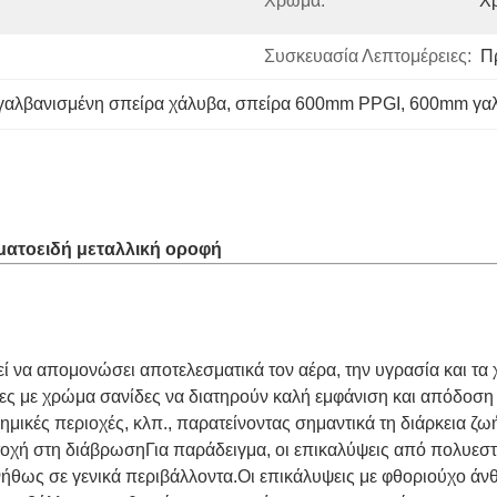
Χρώμα:
Χ
Συσκευασία Λεπτομέρειες:
Π
γαλβανισμένη σπείρα χάλυβα
, 
σπείρα 600mm PPGI
, 
600mm γαλ
ματοειδή μεταλλική οροφή
 να απομονώσει αποτελεσματικά τον αέρα, την υγρασία και τα
νες με χρώμα σανίδες να διατηρούν καλή εμφάνιση και απόδοση 
ημικές περιοχές, κλπ., παρατείνοντας σημαντικά τη διάρκεια ζ
οχή στη διάβρωσηΓια παράδειγμα, οι επικαλύψεις από πολυεστ
υνήθως σε γενικά περιβάλλοντα.Οι επικάλυψεις με φθοριούχο ά