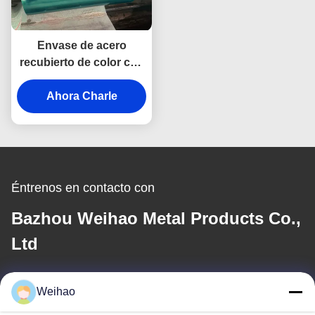
Envase de acero
recubierto de color con
zinc en caliente Z20-
275g ASTM A653
Ahora Charle
Éntrenos en contacto con
Bazhou Weihao Metal Products Co.,
Ltd
Correo electrónico
Weihao
408690175@qq.com