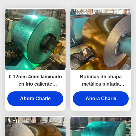
0.12mm-4mm laminado
Bobinas de chapa
en frío caliente
metálica pintada
prepintado Galvalume
laminada en frío con
bobina de acero para la
Ahora Charle
recubrimiento de zinc
Ahora Charle
construcción
para uso industrial en la
construcción de muros