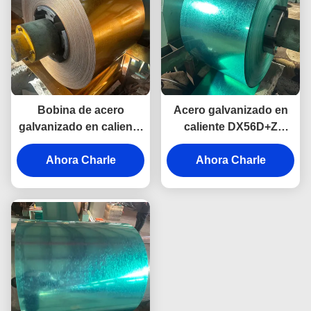
Bobina de acero
Acero galvanizado en
galvanizado en caliente
caliente DX56D+Z
con recubrimiento de
laminado en frío para
zinc, bobina de acero
Ahora Charle
techos, automoción e
Ahora Charle
ppgi laminada en frío
industria