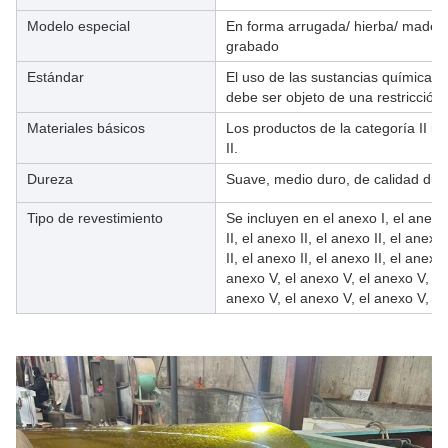
Modelo especial
En forma arrugada/ hierba/ madera/
grabado
Estándar
El uso de las sustancias químicas 
debe ser objeto de una restricción
Materiales básicos
Los productos de la categoría II inc
II.
Dureza
Suave, medio duro, de calidad dur
Tipo de revestimiento
Se incluyen en el anexo I, el anexo I
II, el anexo II, el anexo II, el anexo
II, el anexo II, el anexo II, el anexo
anexo V, el anexo V, el anexo V, el
anexo V, el anexo V, el anexo V, el