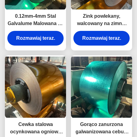
0.12mm-4mm Stal
Zink powlekany,
Galvalume Malowana na
walcowany na zimno,
zimno i gorąco
malowany arkusz
Rozmawiaj teraz.
walcowana do
Rozmawiaj teraz.
metalowy, cewki
budownictwa
ścienne, budownictwo,
użytek przemysłowy
Cewka stalowa
Gorąco zanurzona
ocynkowana ogniowo
galwanizowana cebula