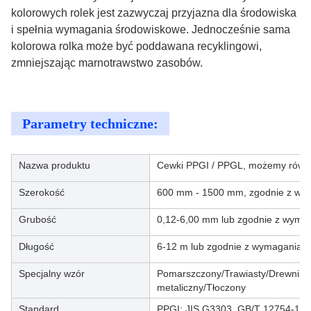
kolorowych rolek jest zazwyczaj przyjazna dla środowiska
i spełnia wymagania środowiskowe. Jednocześnie sama
kolorowa rolka może być poddawana recyklingowi,
zmniejszając marnotrawstwo zasobów.
Parametry techniczne:
Nazwa produktu
Cewki PPGI / PPGL, możemy równi
Szerokość
600 mm - 1500 mm, zgodnie z wym
Grubość
0,12-6,00 mm lub zgodnie z wymag
Długość
6-12 m lub zgodnie z wymaganiami 
Specjalny wzór
Pomarszczony/Trawiasty/Drewnian
metaliczny/Tłoczony
Standard
PPGI: JIS G3303, GB/T 12754-19