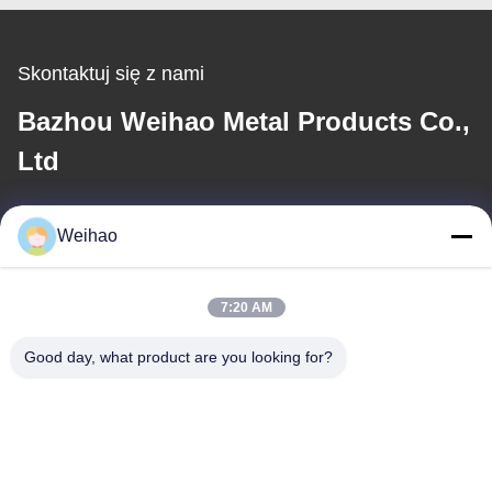
Skontaktuj się z nami
Bazhou Weihao Metal Products Co.,
Ltd
E-mail
Weihao
408690175@qq.com
7:20 AM
Nasz adres
Good day, what product are you looking for?
Adres
Miasto Bazhou, miasto Langfang, prowincja Hebei
teren