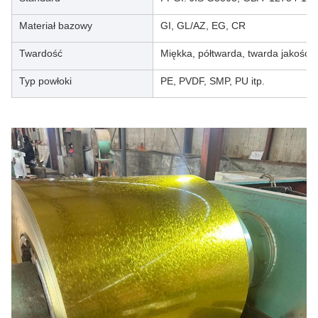
Materiał bazowy
GI, GL/AZ, EG, CR
Twardość
Miękka, półtwarda, twarda jakość
Typ powłoki
PE, PVDF, SMP, PU itp.