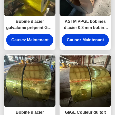
Bobine d'acier
ASTM PPGL bobines
galvalume prépeint Gsm
d'acier 0,8 mm bobine
550 Bobine d'acier PPGI
recouverte de zinc
Causez Maintenant
Causez Maintenant
prépeinte à chaud
Bobine d'acier
GI/GL Couleur du toit