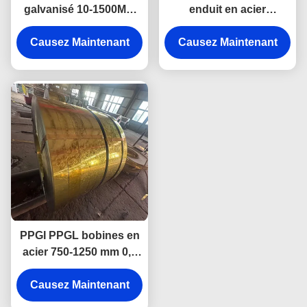
galvanisé 10-1500MM
enduit en acier
Bobine d'acier
galvanisé bobine à
Causez Maintenant
Galvalume Az150
chaud immergé 0,12
Causez Maintenant
mm-4 mm
PPGI PPGL bobines en
acier 750-1250 mm 0,4
mm 0,5 mm avec
Causez Maintenant
service de coupe