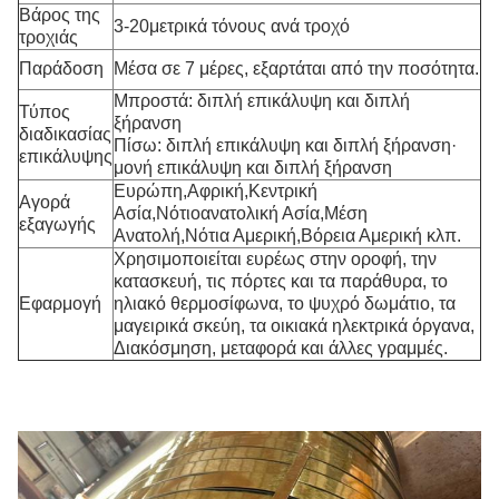
Βάρος της
3-20μετρικά τόνους ανά τροχό
τροχιάς
Παράδοση
Μέσα σε 7 μέρες, εξαρτάται από την ποσότητα.
Μπροστά: διπλή επικάλυψη και διπλή
Τύπος
ξήρανση
διαδικασίας
Πίσω: διπλή επικάλυψη και διπλή ξήρανση·
επικάλυψης
μονή επικάλυψη και διπλή ξήρανση
Ευρώπη,Αφρική,Κεντρική
Αγορά
Ασία,Νότιοανατολική Ασία,Μέση
εξαγωγής
Ανατολή,Νότια Αμερική,Βόρεια Αμερική κλπ.
Χρησιμοποιείται ευρέως στην οροφή, την
κατασκευή, τις πόρτες και τα παράθυρα, το
Εφαρμογή
ηλιακό θερμοσίφωνα, το ψυχρό δωμάτιο, τα
μαγειρικά σκεύη, τα οικιακά ηλεκτρικά όργανα,
Διακόσμηση, μεταφορά και άλλες γραμμές.