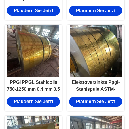
Stahlspule Aluzink
feuerverzinkt 0,12 mm-4
Plaudern Sie Jetzt
Plaudern Sie Jetzt
Az150
mm
PPGI PPGL Stahlcoils
Elektroverzinkte Ppgl-
750-1250 mm 0,4 mm 0,5
Stahlspule ASTM-
mm mit
farbbeschichtete
Plaudern Sie Jetzt
Plaudern Sie Jetzt
Schneideservice
vorgefärbte Gi-
Stahlspule