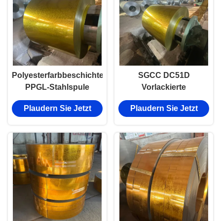
Polyesterfarbbeschichtete
SGCC DC51D
PPGL-Stahlspule
Vorlackierte
EN10147 / EN10142
kaltgewalzte PPGL-
Plaudern Sie Jetzt
Plaudern Sie Jetzt
ASTM A653
Stahlspulen Rollen
Vorlackiertes
Galvalumstahl