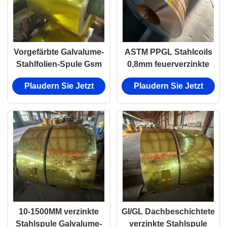
Vorgefärbte Galvalume-
ASTM PPGL Stahlcoils
Stahlfolien-Spule Gsm
0,8mm feuerverzinkte
550 Ppgi-Stahlspule
vorlackierte Zink-
Plaudern Sie Jetzt
Plaudern Sie Jetzt
beschichtete Coil
10-1500MM verzinkte
GI/GL Dachbeschichtete
Stahlspule Galvalume-
verzinkte Stahlspule