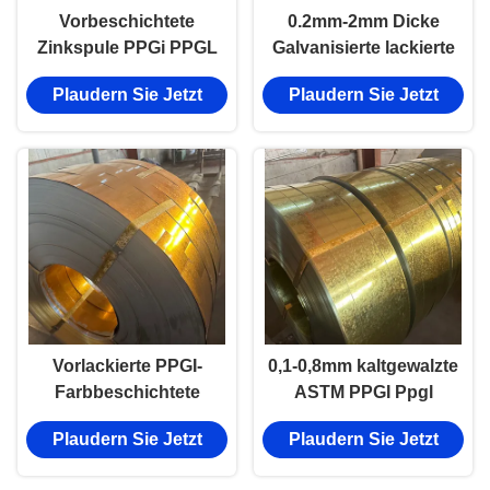
Vorbeschichtete
0.2mm-2mm Dicke
Zinkspule PPGi PPGL
Galvanisierte lackierte
Stahlblechspule
Bleche Metallspulen
Plaudern Sie Jetzt
Plaudern Sie Jetzt
feuerverzinkt
Farbbeschichtung
Vorlackierte PPGI-
0,1-0,8mm kaltgewalzte
Farbbeschichtete
ASTM PPGI Ppgl
Stahlspule Cgcc / Ppgl
Stahlspulen Ral
Plaudern Sie Jetzt
Plaudern Sie Jetzt
Jis G3312 Standard
farbbeschichtet