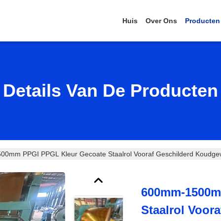
Huis
Over Ons
Producten
Details Van De Producten
0mm PPGI PPGL Kleur Gecoate Staalrol Vooraf Geschilderd Koudgewal
600mm-1500m
Staalrol Voor