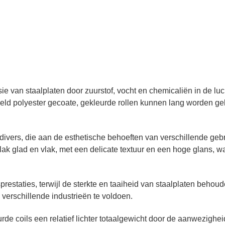
ie van staalplaten door zuurstof, vocht en chemicaliën in de lu
eld polyester gecoate, gekleurde rollen kunnen lang worden ge
n divers, die aan de esthetische behoeften van verschillende g
ak glad en vlak, met een delicate textuur en een hoge glans, w
taties, terwijl de sterkte en taaiheid van staalplaten behouden 
verschillende industrieën te voldoen.
e coils een relatief lichter totaalgewicht door de aanwezigheid 