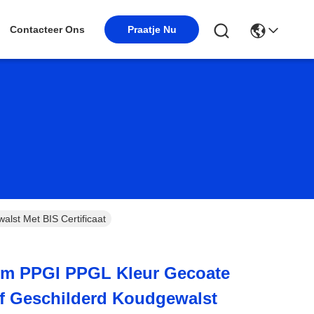
Praatje Nu
Contacteer Ons
st Met BIS Certificaat
m PPGI PPGL Kleur Gecoate
af Geschilderd Koudgewalst