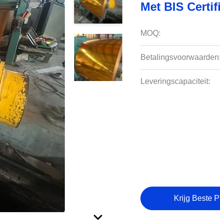
Met BIS Certif
MOQ:
Betalingsvoorwaarden
Leveringscapaciteit:
Krijg Beste P