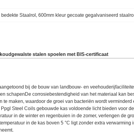
bedekte Staalrol
, 
600mm kleur gecoate gegalvaniseerd staalro
oudgewalste stalen spoelen met BIS-certificaat
aangetoond bij de bouw van landbouw- en veehouderijfaciliteite
 en schapenDe corrosiebestendigheid van het materiaal kan be
n te maken, waardoor de groei van bacteriën wordt verminderd 
Ppgl Steel Coils gebouwde kas voldoende licht bieden voor d
ratuur in de winter en regenbuien in de zomer, verlengen de gro
emperatuur in de kas boven 5 °C ligt zonder extra verwarming i
neemt.