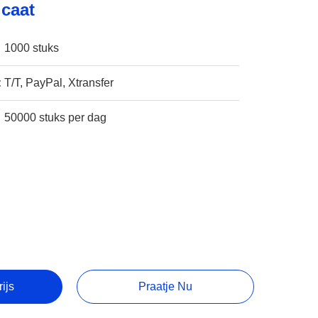
icaat
1000 stuks
:
T/T, PayPal, Xtransfer
50000 stuks per dag
rijs
Praatje Nu