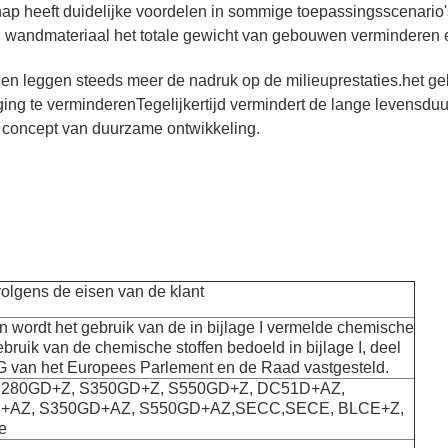
p heeft duidelijke voordelen in sommige toepassingsscenario's 
n wandmateriaal het totale gewicht van gebouwen verminderen e
en leggen steeds meer de nadruk op de milieuprestaties.het ge
g te verminderenTegelijkertijd vermindert de lange levensduur v
t concept van duurzame ontwikkeling.
olgens de eisen van de klant
jn wordt het gebruik van de in bijlage I vermelde chemische
ebruik van de chemische stoffen bedoeld in bijlage I, deel
/EG van het Europees Parlement en de Raad vastgesteld.
S280GD+Z, S350GD+Z, S550GD+Z, DC51D+AZ,
+AZ, S350GD+AZ, S550GD+AZ,SECC,SECE, BLCE+Z,
e