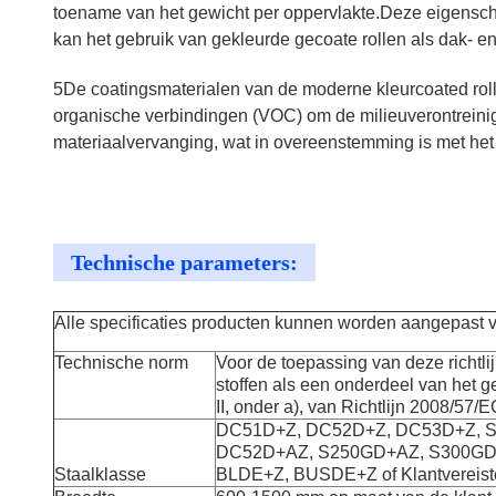
toename van het gewicht per oppervlakte.Deze eigenscha
kan het gebruik van gekleurde gecoate rollen als dak- e
5De coatingsmaterialen van de moderne kleurcoated roll
organische verbindingen (VOC) om de milieuverontreinigin
materiaalvervanging, wat in overeenstemming is met he
Technische parameters:
Alle specificaties producten kunnen worden aangepast v
Technische norm
Voor de toepassing van deze richtli
stoffen als een onderdeel van het g
II, onder a), van Richtlijn 2008/57
DC51D+Z, DC52D+Z, DC53D+Z, 
DC52D+AZ, S250GD+AZ, S300GD
Staalklasse
BLDE+Z, BUSDE+Z of Klantvereist