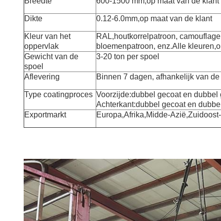
Breedte
600-1500 mm,op maat van de klant
Dikte
0.12-6.0mm,op maat van de klant
Kleur van het
RAL,houtkorrelpatroon, camouflage
oppervlak
bloemenpatroon, enz.Alle kleuren,
Gewicht van de
3-20 ton per spoel
spoel
Aflevering
Binnen 7 dagen, afhankelijk van de
Type coatingproces
Voorzijde:dubbel gecoat en dubbel
Achterkant:dubbel gecoat en dubbe
Exportmarkt
Europa,Afrika,Midde-Azië,Zuidoost