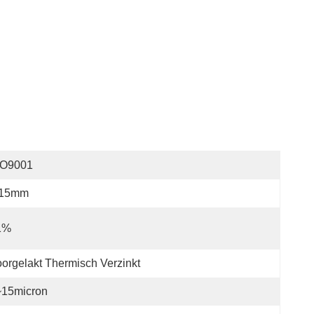
SO9001
.15mm
1%
orgelakt Thermisch Verzinkt
~15micron