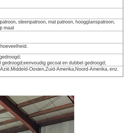
patroon, steenpatroon, mat patroon, hoogglanspatroon,
op maat
 hoeveelheid.
 gedroogd;
l gedroogd;eenvoudig gecoat en dubbel gedroogd;
-Azië,Middeld-Oosten,Zuid-Amerika,Noord-Amerika, enz.