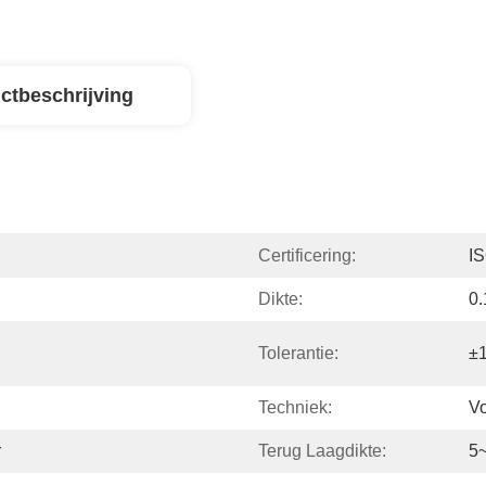
ctbeschrijving
Certificering:
I
Dikte:
0
Tolerantie:
±
Techniek:
Vo
r
Terug Laagdikte:
5