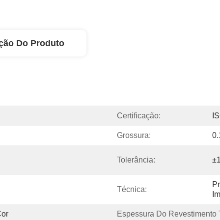
ção Do Produto
Certificação:
I
Grossura:
0
Tolerância:
±
Pr
Técnica:
Im
Cor
Espessura Do Revestimento T