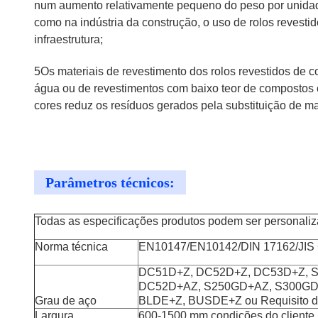
num aumento relativamente pequeno do peso por unidade
como na indústria da construção, o uso de rolos revestid
infraestrutura;
5Os materiais de revestimento dos rolos revestidos de
água ou de revestimentos com baixo teor de compostos o
cores reduz os resíduos gerados pela substituição de m
Parâmetros técnicos:
Todas as especificações produtos podem ser personaliza
Norma técnica
EN10147/EN10142/DIN 17162/JIS
DC51D+Z, DC52D+Z, DC53D+Z, 
DC52D+AZ, S250GD+AZ, S300GD
Grau de aço
BLDE+Z, BUSDE+Z ou Requisito do
Largura
600-1500 mm,condições do cliente