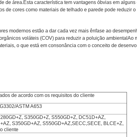
 de área.Esta característica tem vantagens óbvias em alguns c
os de cores como materiais de telhado e parede pode reduzir o 
 cores modernos estão a dar cada vez mais ênfase ao desempenh
rgânicos voláteis (COV) para reduzir a poluição ambientalAo m
ateriais, o que está em consonância com o conceito de desenvo
dos de acordo com os requisitos do cliente
 G3302/ASTM A653
S280GD+Z, S350GD+Z, S550GD+Z, DC51D+AZ,
+AZ, S350GD+AZ, S550GD+AZ,SECC,SECE, BLCE+Z,
 cliente