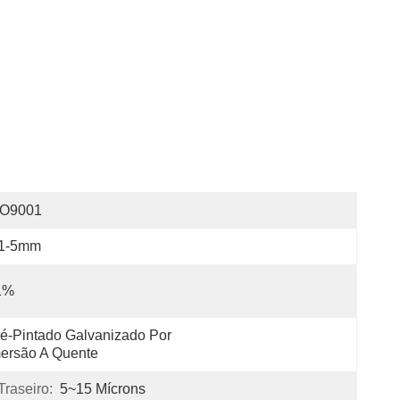
SO9001
.1-5mm
1%
é-Pintado Galvanizado Por 
ersão A Quente
raseiro:
5~15 Mícrons