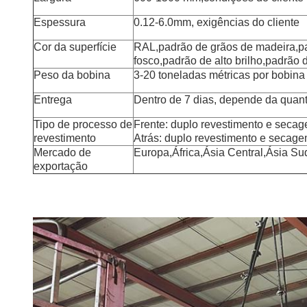
Espessura
0.12-6.0mm, exigências do cliente
Cor da superfície
RAL,padrão de grãos de madeira,p
fosco,padrão de alto brilho,padrão 
Peso da bobina
3-20 toneladas métricas por bobina
Entrega
Dentro de 7 dias, depende da quan
Tipo de processo de
Frente: duplo revestimento e secag
revestimento
Atrás: duplo revestimento e secag
Mercado de
Europa,África,Ásia Central,Ásia Su
exportação