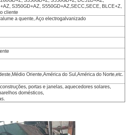
S280GD+Z, S350GD+Z, S550GD+Z, DC51D+AZ,
+AZ, S350GD+AZ, S550GD+AZ,SECC,SECE, BLCE+Z,
 cliente
valume a quente, Aço electrogalvanizado
iente
deste,Médio Oriente,América do Sul,América do Norte,etc.
construções, portas e janelas, aquecedores solares,
 aparelhos domésticos,
as.