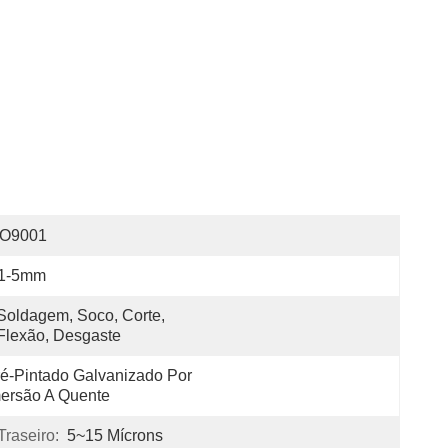
SO9001
.1-5mm
Soldagem, Soco, Corte, 
Flexão, Desgaste
é-Pintado Galvanizado Por 
ersão A Quente
raseiro:
5~15 Mícrons