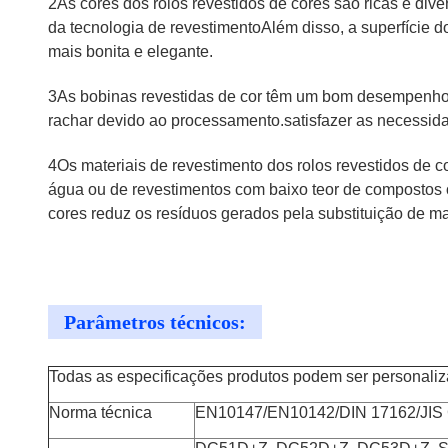
2As cores dos rolos revestidos de cores são ricas e div
da tecnologia de revestimentoAlém disso, a superfície do
mais bonita e elegante.
3As bobinas revestidas de cor têm um bom desempenho d
rachar devido ao processamento.satisfazer as necessida
4Os materiais de revestimento dos rolos revestidos de
água ou de revestimentos com baixo teor de compostos o
cores reduz os resíduos gerados pela substituição de m
Parâmetros técnicos:
Todas as especificações produtos podem ser personaliza
Norma técnica
EN10147/EN10142/DIN 17162/JIS