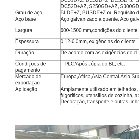
DC51D+Z, DC52D+Z, DC53D+Z, 
DC52D+AZ, S250GD+AZ, S300GD
Grau de aço
BLDE+Z, BUSDE+Z ou Requisito do
Aço base
Aço galvanizado a quente, Aço gal
Largura
600-1500 mm,condições do cliente
Espessura
0.12-6.0mm, exigências do cliente
Duração
De acordo com as exigências do cl
Condições de
TT/LC/Após cópia do BL, etc.
pagamento
Mercado de
Europa,África,Ásia Central,Ásia Su
exportação
Aplicação
Amplamente utilizado em telhados, 
frigoríficos, utensílios de cozinha,
Decoração, transporte e outras linh