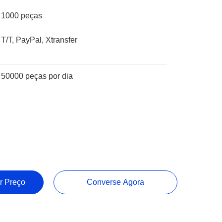
1000 peças
T/T, PayPal, Xtransfer
50000 peças por dia
r Preço
Converse Agora