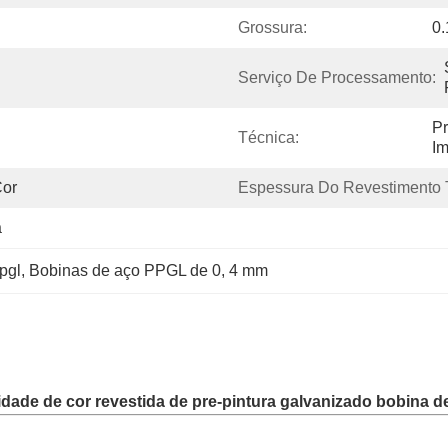
Grossura:
0
Serviço De Processamento:
Pr
Técnica:
Im
Cor
Espessura Do Revestimento T
a
pgl
, 
Bobinas de aço PPGL de 0
, 
4 mm
ade de cor revestida de pre-pintura galvanizado bobina d