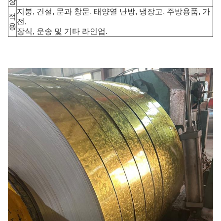
장
지붕, 건설, 문과 창문, 태양열 난방, 냉장고, 주방용품, 가
적
전,
용
장식, 운송 및 기타 라인업.