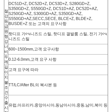
DC51D+Z, DC52D+Z, DC53D+Z, S280GD+Z,
S350GD+Z, S550GD+Z, DC51D+AZ, DC52D+AZ,
철
S250GD+AZ, S300GD+AZ, S350GD+AZ,
강
S550GD+AZ,SECC,SECE, BLCE+Z, BLDE+Z,
등
BUSDE+Z 또는 고객의 요구사항
급
원
핫디프 가લ્પ니즈드 스틸, 핫디프 갤발룸 스틸, 전기 가લ્પ
형
니즈드 스틸
강
너
600~1500mm,고객 요구사항
비
두
0.12-6.0mm,고객 요구 사항
께
길
고객 요구에 따라
이
지
불
TT/LC/After BL의 복사본 등
조
건
수
출
유럽,아프리카,중앙아시아,동남아시아,중동,남미,북미 등
시