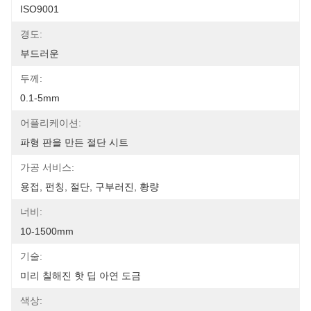
ISO9001
경도:
부드러운
두께:
0.1-5mm
어플리케이션:
파형 판을 만든 절단 시트
가공 서비스:
용접, 펀칭, 절단, 구부러진, 황량
너비:
10-1500mm
기술:
미리 칠해진 핫 딥 아연 도금
색상: