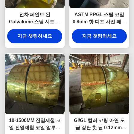
전차 페인트 된
ASTM PPGL 스틸 코일
Galvalume 스틸 시트 코
0.8mm 핫 디프 사전 페인
일 Gsm 550 Ppgi 스틸 코
트 된 아연 코일
지금 챗팅하세요
일
지금 챗팅하세요
10-1500MM 진열제철 코
GI/GL 컬러 코팅 아연 도
일 진열제철 코일 알루진
금 강판 핫 딥 0.12mm-