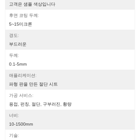
고객은 샘플 색상입니다
후면 코팅 두께:
5~15미크론
경도:
부드러운
두께:
0.1-5mm
애플리케이션:
파형 판을 만든 절단 시트
가공 서비스:
용접, 펀칭, 절단, 구부러진, 황량
너비:
10-1500mm
기술: