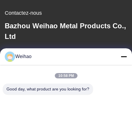
Contactez-nous
Bazhou Weihao Metal Products Co.,
Ltd
E-mail
Weihao
408690175@qq.com
10:58 PM
Notre adresse
Good day, what product are you looking for?
Adresse
Ville de Bazhou, ville de Langfang, province du Hebei
Télégramme
0086-139-3163-3663