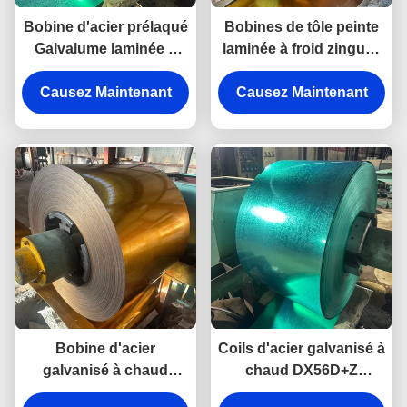
Bobine d'acier prélaqué
Bobines de tôle peinte
Galvalume laminée à
laminée à froid zinguée
chaud et à froid de 0,12
pour usage industriel
Causez Maintenant
mm à 4 mm pour le
dans la construction de
Causez Maintenant
bâtiment
murs
Bobine d'acier
Coils d'acier galvanisé à
galvanisé à chaud
chaud DX56D+Z
zingué, bobine d'acier
Roofing laminé à froid