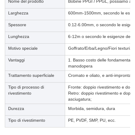
Nome del prodotto
Bobine PPGI / PPGL, possiamo anch
Larghezza
600mm-1500mm, secondo le esigen
Spessore
0.12-6.00mm, o secondo le esigenz
Lunghezza
6-12m o secondo le esigenze del c
Motivo speciale
Goffrato/Erba/Legno/Fiori texturizza
Vantaggi
1. Basso costo delle fondamenta 2.
manodopera
Trattamento superficiale
Cromato e oliato, e anti-impronta
Tipo di processo di
Fronte: doppio rivestimento e dopp
rivestimento
Retro: doppio rivestimento e doppi
asciugatura;
Durezza
Morbida, semidura, dura
Tipo di rivestimento
PE, PVDF, SMP, PU, ecc.