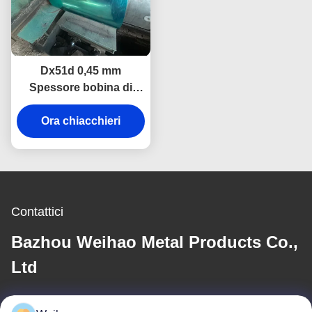
Dx51d 0,45 mm
Spessore bobina di
acciaio rivestita di
colore morbido per
Ora chiacchieri
taglio di fogli Servizio di
lavorazione incluso
Contattici
Bazhou Weihao Metal Products Co.,
Ltd
E-mail