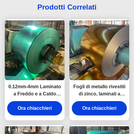
Prodotti Correlati
0.12mm-4mm Laminato
Fogli di metallo rivestiti
a Freddo e a Caldo
di zinco, laminati a
Preverniciato in Acciaio
freddo, verniciati,
Galvalume per Edilizia
Ora chiacchieri
bobine di metallo,
Ora chiacchieri
costruzione di pareti,
uso industriale