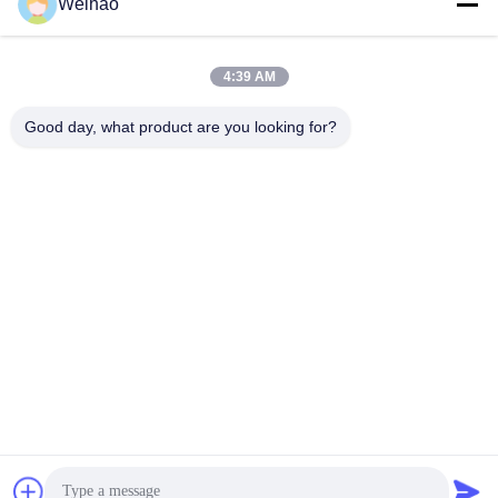
Weihao
408690175@qq.com
4:39 AM
Il nostro indirizzo
Good day, what product are you looking for?
Indirizzo
Città di Bazhou, città di Langfang, provincia di Hebei
tel
0086-139-3163-3663
Norme sulla privacy
|
Mappa del sito
Buona qualità della Cina Bobina d'acciaio pre dipinta Fornitore. ©
di Copyright -2026 Bazhou Weihao Metal Products Co., Ltd . Tutti