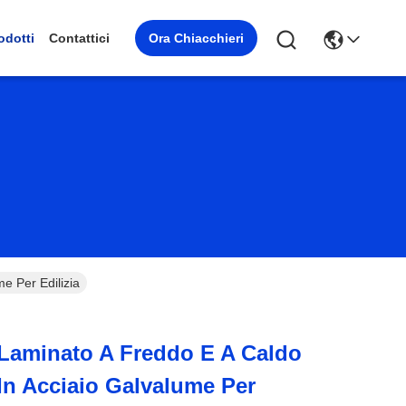
Ora Chiacchieri
odotti
Contattici
e Per Edilizia
aminato A Freddo E A Caldo
 In Acciaio Galvalume Per