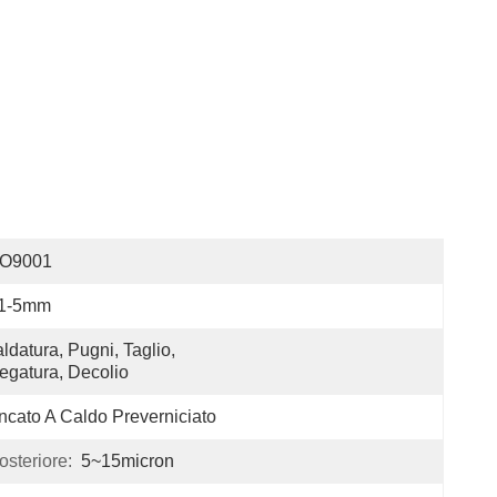
SO9001
.1-5mm
ldatura, Pugni, Taglio, 
egatura, Decolio
ncato A Caldo Preverniciato
steriore:
5~15micron