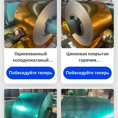
Оцинкованный
Цинковая покрытая
холоднокатаный
горячим
окрашенный листовой
оцинкованной
металл в рулонах для
Побеседуйте теперь
Побеседуйте теперь
стальной катушкой
строительства стен
холоднокатаная
промышленного
стальная катушка Ppgi
назначения