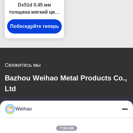
Dx51d 0,45 мм
толщина мягкий цвет
покрытой стальной
Побеседуйте теперь
катушки для резки
листов
Свяжитесь мы
Bazhou Weihao Metal Products Co.,
Ltd
Электронная почта
Weihao
408690175@qq.com
7:19 AM