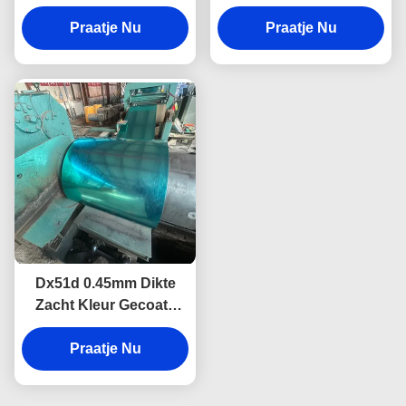
spoel DX56D+Z
staalrol Z20-275g ASTM
koudgewalst dak
Praatje Nu
Praatje Nu
A653
Dx51d 0.45mm Dikte
Zacht Kleur Gecoate
Staalrol Voor Snijplaten
Verwerkingsservice
Praatje Nu
Inbegrepen