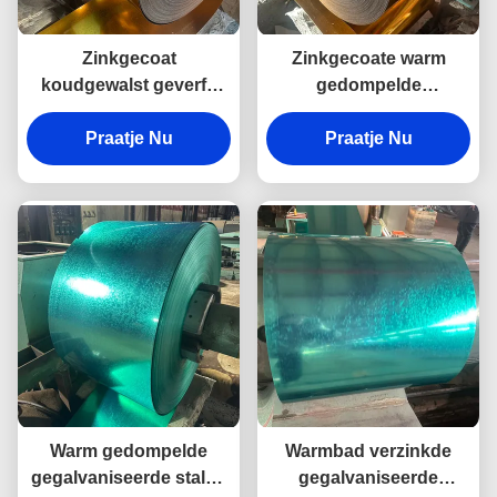
Zinkgecoat
Zinkgecoate warm
koudgewalst geverfd
gedompelde
plaatstaalrollen voor
gegalvaniseerde staal
wandconstructie
Praatje Nu
spoel koudgewalst
Praatje Nu
industrieel gebruik
Ppgi-staal spoel
Warm gedompelde
Warmbad verzinkde
gegalvaniseerde stalen
gegalvaniseerde