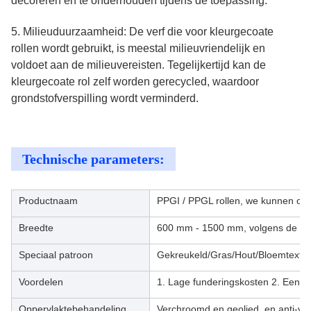
decoreren en te onderhouden tijdens de toepassing.
5. Milieuduurzaamheid: De verf die voor kleurgecoate
rollen wordt gebruikt, is meestal milieuvriendelijk en
voldoet aan de milieuvereisten. Tegelijkertijd kan de
kleurgecoate rol zelf worden gerecycled, waardoor
grondstofverspilling wordt verminderd.
Technische parameters:
Productnaam
PPGI / PPGL rollen, we kunnen ook
Breedte
600 mm - 1500 mm, volgens de eis
Speciaal patroon
Gekreukeld/Gras/Hout/Bloemtextuur
Voordelen
1. Lage funderingskosten 2. Eenvou
Oppervlaktebehandeling
Verchroomd en geolied, en anti-vi