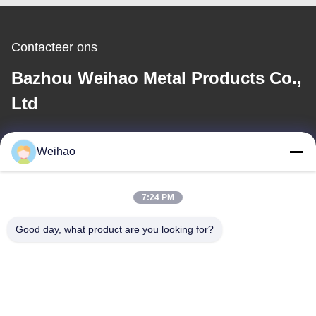
Contacteer ons
Bazhou Weihao Metal Products Co.,
Ltd
E-mail
Weihao
408690175@qq.com
7:24 PM
Ons adres
Good day, what product are you looking for?
Adres
Bazhou Stad, Langfang Stad, Hebei Provincie
Tel