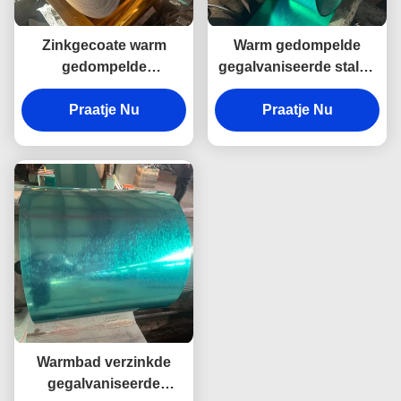
Zinkgecoate warm
Warm gedompelde
gedompelde
gegalvaniseerde stalen
gegalvaniseerde staal
spoel DX56D+Z
spoel koudgewalst
Praatje Nu
koudgewalst dak
Praatje Nu
Ppgi-staal spoel
Warmbad verzinkde
gegalvaniseerde