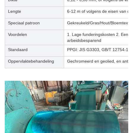
Lengte
6-12 m of volgens de eisen van de 
Speciaal patroon
Gekreukeld/Gras/Hout/Bloemtextuur
Voordelen
1. Lage funderingskosten 2. Eenvou
arbeidsbesparend
Standaard
PPGI: JIS G3303, GB/T 12754-19
Oppervlaktebehandeling
Gechromeerd en geolied, en anti-v