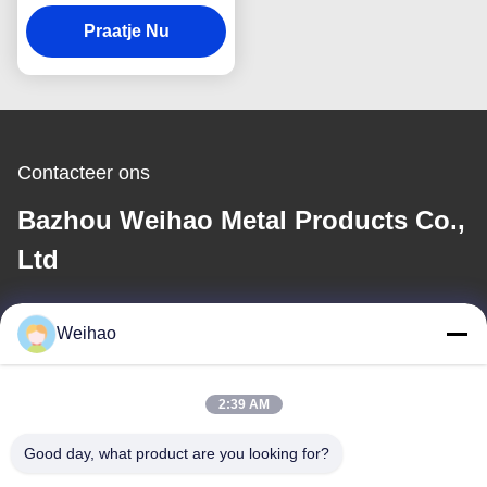
staalrol Z20-275g ASTM
Praatje Nu
A653
Contacteer ons
Bazhou Weihao Metal Products Co.,
Ltd
E-mail
Weihao
408690175@qq.com
2:39 AM
Ons adres
Good day, what product are you looking for?