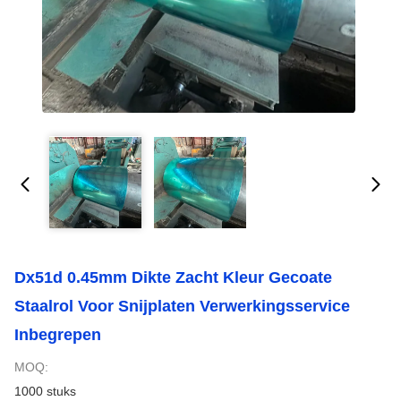
Dx51d 0.45mm Dikte Zacht Kleur Gecoate
Staalrol Voor Snijplaten Verwerkingsservice
Inbegrepen
MOQ:
1000 stuks