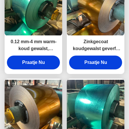
0.12 mm-4 mm warm-
Zinkgecoat
koud gewalst,
koudgewalst geverfd
voorgeverfd
plaatstaalrollen voor
galvalumstaal spoel
Praatje Nu
wandconstructie
Praatje Nu
voor bouw
industrieel gebruik