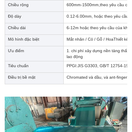
Chiều rộng
600mm-1500mm,theo yêu cầu của
Độ dày
0.12-6.00mm, hoặc theo yêu cầu 
Chiều dài
6-12m hoặc theo yêu cầu của khá
Mô hình đặc biệt
Mắt nhăn / Cỏ / Gỗ / HoaThiết kế / 
Ưu điểm
1. chi phí xây dựng nền tảng thấp 2
lao động
Tiêu chuẩn
PPGI:JIS G3303, GB/T 12754-19
Điều trị bề mặt
Chromated và dầu, và ant-finger