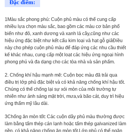
Đặc điểm:
1Màu sắc phong phú: Cuộn phủ màu có thể cung cấp
nhiều lựa chọn màu sắc, bao gồm các màu cơ bản phổ
biến như đỏ, xanh dương và xanh lá cây,cũng như các
hiệu ứng đặc biệt như kết cấu kim loại và hạt gỗ giảĐiều
này cho phép cuộn phủ màu để đáp ứng các nhu cầu thiết
kế khác nhau, cung cấp một loạt các hiệu ứng ngoại hình
phong phú và đa dạng cho các tòa nhà và sản phẩm.
2. Chống khí hậu mạnh mẽ: Cuộn bọc màu đã trải qua
điều trị lớp phủ đặc biệt và có khả năng chống khí hậu tốt.
Chúng có thể chống lại sự xói mòn của môi trường tự
nhiên như ánh sáng mặt trời, mưa,và bão cát, duy trì hiệu
ứng thẩm mỹ lâu dài.
3Chống ăn mòn tốt: Các cuộn dây phủ màu thường được
làm bằng tấm thép cán lạnh hoặc tấm thép galvanized làm
nền, có khả năng chống ăn mòn tốt.Lớp phủ có thể ngăn