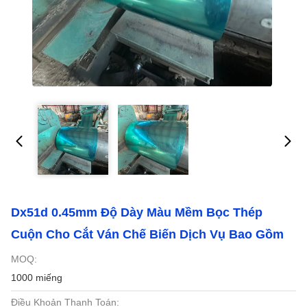
Dx51d 0.45mm Độ Dày Màu Mềm Bọc Thép
Cuộn Cho Cắt Ván Chế Biến Dịch Vụ Bao Gồm
MOQ:
1000 miếng
Điều Khoản Thanh Toán: