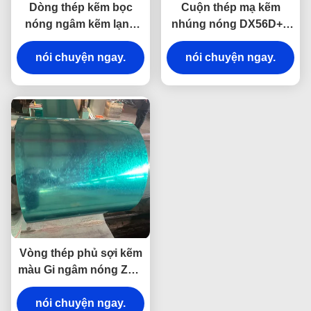
Dòng thép kẽm bọc
Cuộn thép mạ kẽm
nóng ngâm kẽm lạnh
nhúng nóng DX56D+Z
cán Ppgi Dòng thép
cán nguội cho mái nhà,
nói chuyện ngay.
ô tô, công nghiệp
nói chuyện ngay.
Vòng thép phủ sợi kẽm
màu Gi ngâm nóng Z20-
275g ASTM A653
nói chuyện ngay.