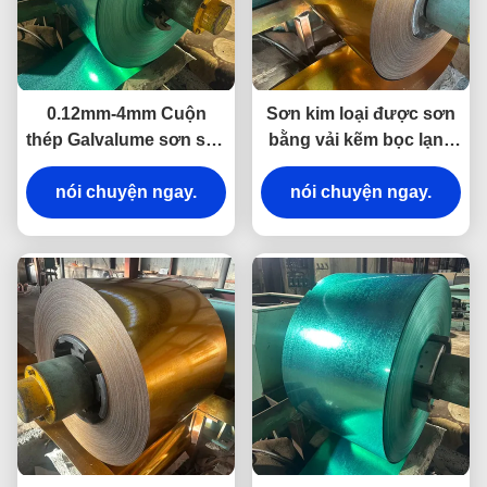
0.12mm-4mm Cuộn
Sơn kim loại được sơn
thép Galvalume sơn sẵn
bằng vải kẽm bọc lạnh
cán nóng cán nguội
Vòng cuộn Bức tường
dùng cho xây dựng
nói chuyện ngay.
Xây dựng Công nghiệp
nói chuyện ngay.
Sử dụng