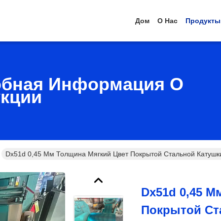
Дом
О Нас
Продукты
бная Информация О
кции
Dx51d 0,45 Мм Толщина Мягкий Цвет Покрытой Стальной Катушки
Dx51d 0,45 М
Покрытой Ст