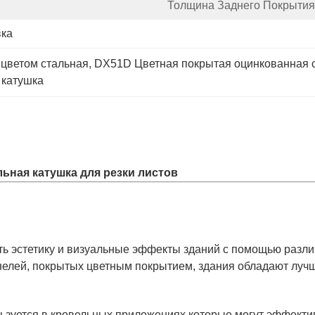
Толщина Заднего Покрытия
вка
 цветом стальная
, 
DX51D Цветная покрытая оцинкованная с
 катушка
льная катушка для резки листов
 эстетику и визуальные эффекты зданий с помощью разли
нелей, покрытых цветным покрытием, здания обладают луч
ьзуется в кровельных приложениях.которые могут эффекти