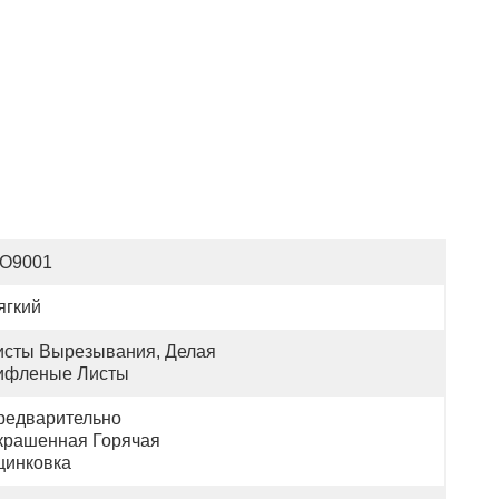
SO9001
ягкий
исты Вырезывания, Делая 
ифленые Листы
редварительно 
крашенная Горячая 
цинковка