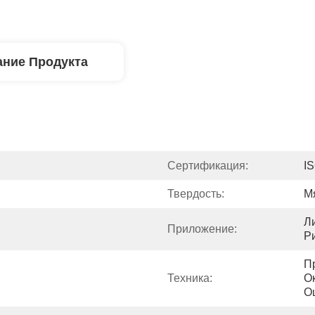
ние Продукта
Сертификация:
I
Твердость:
М
Л
Приложение:
Р
П
Техника:
О
О