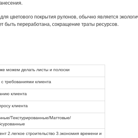
анесения.
я для цветового покрытия рулонов, обычно является экологи
т быть переработана, сокращение траты ресурсов.
кже можем делать листы и полоски
и с требованиями клиента
ванию клиента
просу клиента
ные/Текстурированные/Маттовые/
бсурованные
ент 2.легкое строительство 3.экономия времени и