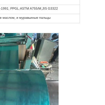
4-1991; PPGL:ASTM A755/M,JIS G3322
е маслом, и муравьиные пальцы