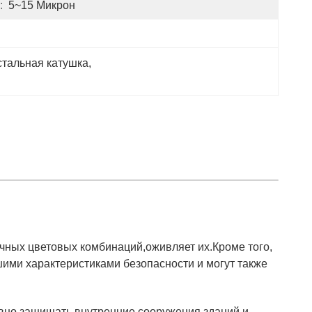
:
5~15 Микрон
тальная катушка
, 
чных цветовых комбинаций,оживляет их.Кроме того,
шими характеристиками безопасности и могут также
вно защищать внутренние сооружения зданий и