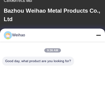
Свяжитесь мы
Bazhou Weihao Metal Products Co.,
Ltd
Электронная почта
Weihao
408690175@qq.com
9:36 AM
Наш адрес
Good day, what product are you looking for?
Адрес
Бачжоу, город Ланфан, провинция Хэбэй
Телефон
0086-139-3163-3663