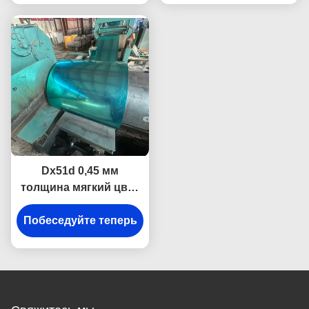
автомобильная
промышленная
Dx51d 0,45 мм
толщина мягкий цвет
покрытой стальной
Побеседуйте теперь
катушки для резки
листов