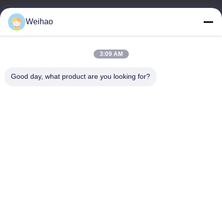
E-Mail
Weihao
408690175@qq.com
3:09 AM
Unsere Adresse
Good day, what product are you looking for?
Adresse
Bazhou Stadt, Langfang Stadt, Provinz Hebei
Telefone
0086-139-3163-3663
Privacy policy
|
Sitemap
Gute Qualität Chinas Vor gemalte Stahlspule Lieferant. Copyright-