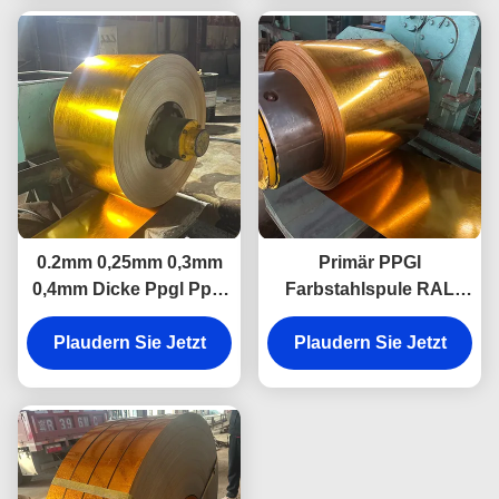
0.2mm 0,25mm 0,3mm
Primär PPGI
0,4mm Dicke Ppgl Ppgi
Farbstahlspule RAL
Vorlackierte Stahlspule
3019 RAL 3020
Plaudern Sie Jetzt
für Dachdecken
Plaudern Sie Jetzt
Vorlackierte
galvanisierte
Zinkbeschichtung